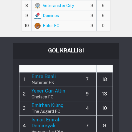
8
Veteranster City
9
6
9
Dominos
9
6
10
Etiler FC
9
0
GOL KRALLIĞI
#
Player
Played
Goals
Emre Benli
1
7
18
Noterler FK
Yener Can Altın
2
9
13
Chelsea FC
Emirhan Kılınç
3
4
10
The Asgard FC
İsmail Emrah
4
Demirayak
7
9
Veteranster City