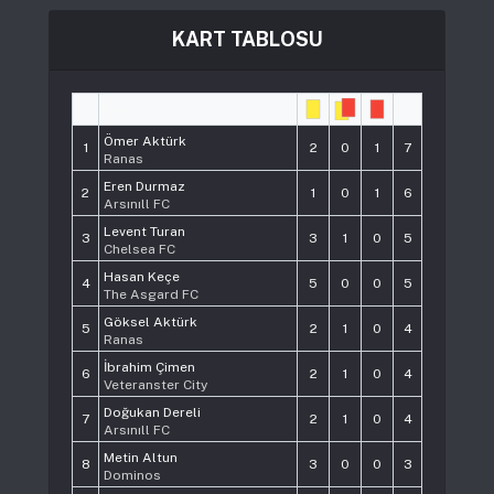
KART TABLOSU
#
Player
Pts
Ömer Aktürk
1
2
0
1
7
Ranas
Eren Durmaz
2
1
0
1
6
Arsınıll FC
Levent Turan
3
3
1
0
5
Chelsea FC
Hasan Keçe
4
5
0
0
5
The Asgard FC
Göksel Aktürk
5
2
1
0
4
Ranas
İbrahim Çimen
6
2
1
0
4
Veteranster City
Doğukan Dereli
7
2
1
0
4
Arsınıll FC
Metin Altun
8
3
0
0
3
Dominos