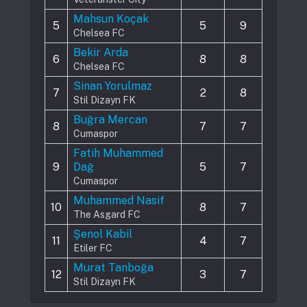
Mahsun Koçak
5
5
9
Chelsea FC
Bekir Arda
6
8
8
Chelsea FC
Sinan Yorulmaz
7
2
8
Stil Dizayn FK
Buğra Mercan
8
7
7
Cumaspor
Fatih Muhammed
9
Dağ
5
7
Cumaspor
Muhammed Nasif
10
8
7
The Asgard FC
Şenol Kabil
11
4
7
Etiler FC
Murat Tanboğa
12
3
7
Stil Dizayn FK