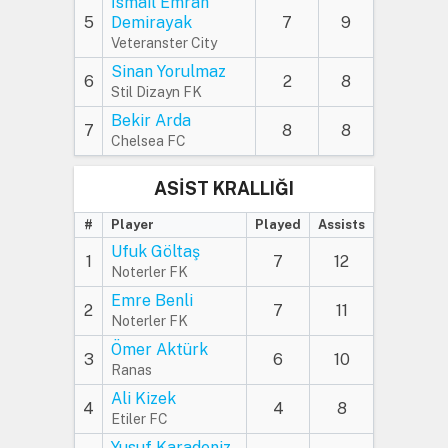
İsmail Emrah
5
Demirayak
7
9
Veteranster City
Sinan Yorulmaz
6
2
8
Stil Dizayn FK
Bekir Arda
7
8
8
Chelsea FC
ASİST KRALLIĞI
#
Player
Played
Assists
Ufuk Göltaş
1
7
12
Noterler FK
Emre Benli
2
7
11
Noterler FK
Ömer Aktürk
3
6
10
Ranas
Ali Kizek
4
4
8
Etiler FC
Yusuf Karadeniz