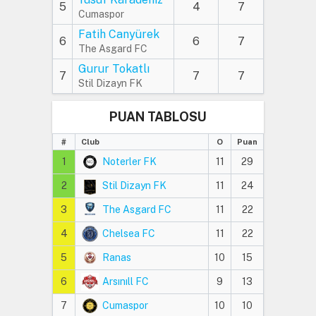
5
4
7
Cumaspor
Fatih Canyürek
6
6
7
The Asgard FC
Gurur Tokatlı
7
7
7
Stil Dizayn FK
PUAN TABLOSU
#
Club
O
Puan
1
Noterler FK
11
29
2
Stil Dizayn FK
11
24
3
The Asgard FC
11
22
4
Chelsea FC
11
22
5
Ranas
10
15
6
Arsınıll FC
9
13
7
Cumaspor
10
10