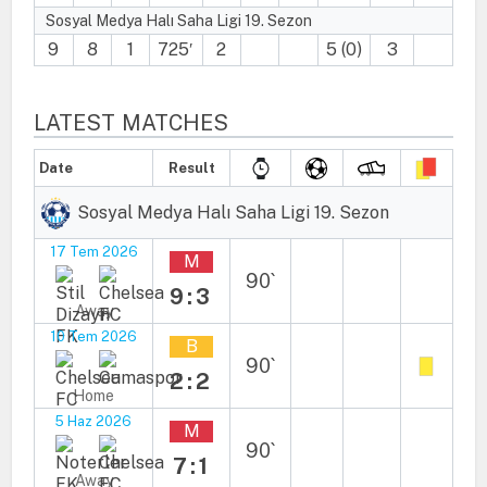
Sosyal Medya Halı Saha Ligi 19. Sezon
9
8
1
725′
2
5 (0)
3
LATEST MATCHES
Date
Result
Sosyal Medya Halı Saha Ligi 19. Sezon
17 Tem 2026
M
90`
9:3
Away
10 Tem 2026
B
90`
2:2
Home
5 Haz 2026
M
90`
7:1
Away