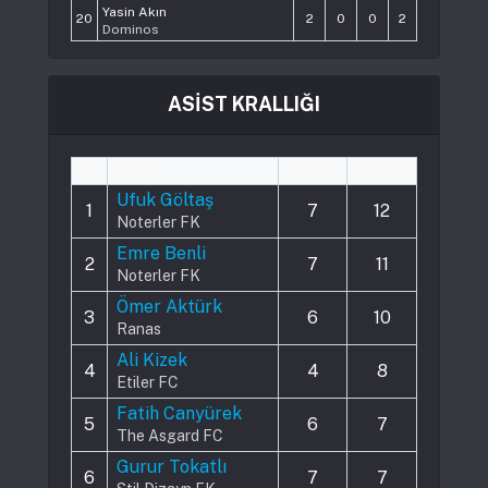
Yasin Akın
20
2
0
0
2
Dominos
ASİST KRALLIĞI
#
Player
Played
Assists
Ufuk Göltaş
1
7
12
Noterler FK
Emre Benli
2
7
11
Noterler FK
Ömer Aktürk
3
6
10
Ranas
Ali Kizek
4
4
8
Etiler FC
Fatih Canyürek
5
6
7
The Asgard FC
Gurur Tokatlı
6
7
7