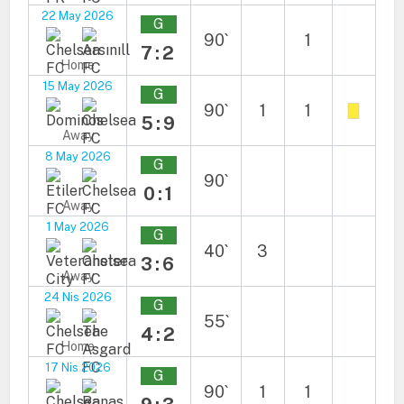
22 May 2026
G
90`
1
7:2
Home
15 May 2026
G
90`
1
1
5:9
Away
8 May 2026
G
90`
0:1
Away
1 May 2026
G
40`
3
3:6
Away
24 Nis 2026
G
55`
4:2
Home
17 Nis 2026
G
90`
1
1