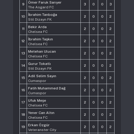
Ömer Faruk Sarıyer
9
3
0
0
3
The Asgard FC
İbrahim Tanboğa
10
2
0
0
2
Stil Dizayn FK
Bekir Arda
11
2
0
0
2
Chelsea FC
İbrahim Taşkın
12
2
0
0
2
Chelsea FC
Metehan Ulucan
13
2
0
0
2
Chelsea FC
Gurur Tokatlı
14
2
0
0
2
Stil Dizayn FK
Adil Selim Sayın
15
2
0
0
2
Cumaspor
Fatih Muhammed Dağ
16
2
0
0
2
Cumaspor
Ufuk Meşe
17
2
0
0
2
Chelsea FC
Yener Can Altın
18
2
0
0
2
Chelsea FC
Erkan Özgür
19
2
0
0
2
Veteranster City