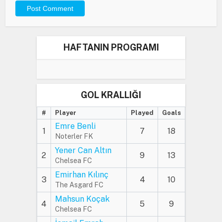
HAFTANIN PROGRAMI
GOL KRALLIĞI
#
Player
Played
Goals
Emre Benli
1
7
18
Noterler FK
Yener Can Altın
2
9
13
Chelsea FC
Emirhan Kılınç
3
4
10
The Asgard FC
Mahsun Koçak
4
5
9
Chelsea FC