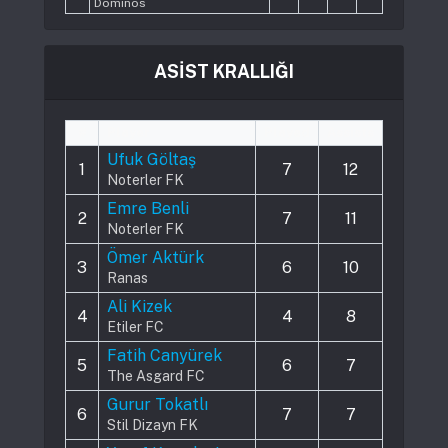
Dominos
ASİST KRALLIĞI
#
Player
Played
Assists
Ufuk Göltaş
1
7
12
Noterler FK
Emre Benli
2
7
11
Noterler FK
Ömer Aktürk
3
6
10
Ranas
Ali Kizek
4
4
8
Etiler FC
Fatih Canyürek
5
6
7
The Asgard FC
Gurur Tokatlı
6
7
7
Stil Dizayn FK