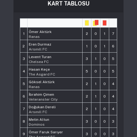
KART TABLOSU
#
Player
Pts
Ömer Aktürk
1
2
0
1
7
Ranas
Eren Durmaz
2
1
0
1
6
Arsınıll FC
Levent Turan
3
3
1
0
5
Chelsea FC
Hasan Keçe
4
5
0
0
5
The Asgard FC
Göksel Aktürk
5
2
1
0
4
Ranas
İbrahim Çimen
6
2
1
0
4
Veteranster City
Doğukan Dereli
7
2
1
0
4
Arsınıll FC
Metin Altun
8
3
0
0
3
Dominos
Ömer Faruk Sarıyer
9
3
0
0
3