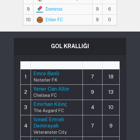
9
Dominos
9
6
10
Etiler FC
9
0
GOL KRALLIĞI
#
Player
Played
Goals
Emre Benli
1
7
18
Noterler FK
Yener Can Altın
2
9
13
Chelsea FC
Emirhan Kılınç
3
4
10
The Asgard FC
İsmail Emrah
4
Demirayak
7
9
Veteranster City