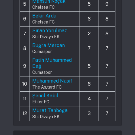
Mahsun Koçak
5
5
9
Chelsea FC
Bekir Arda
6
8
8
Chelsea FC
Sinan Yorulmaz
7
2
8
Stil Dizayn FK
Buğra Mercan
8
7
7
Cumaspor
Fatih Muhammed
9
Dağ
5
7
Cumaspor
Muhammed Nasif
10
8
7
The Asgard FC
Şenol Kabil
11
4
7
Etiler FC
Murat Tanboğa
12
3
7
Stil Dizayn FK