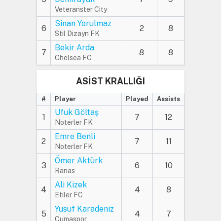
Veteranster City
Sinan Yorulmaz
6
2
8
Stil Dizayn FK
Bekir Arda
7
8
8
Chelsea FC
ASİST KRALLIĞI
#
Player
Played
Assists
Ufuk Göltaş
1
7
12
Noterler FK
Emre Benli
2
7
11
Noterler FK
Ömer Aktürk
3
6
10
Ranas
Ali Kizek
4
4
8
Etiler FC
Yusuf Karadeniz
5
4
7
Cumaspor