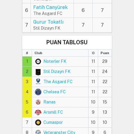
Fatih Canyürek
6
6
7
The Asgard FC
Gurur Tokatlı
7
7
7
Stil Dizayn FK
PUAN TABLOSU
#
Club
O
Puan
1
Noterler FK
11
29
2
Stil Dizayn FK
11
24
3
The Asgard FC
11
22
4
Chelsea FC
11
22
5
Ranas
10
15
6
Arsınıll FC
9
13
7
Cumaspor
10
10
8
Veteranster City
9
6