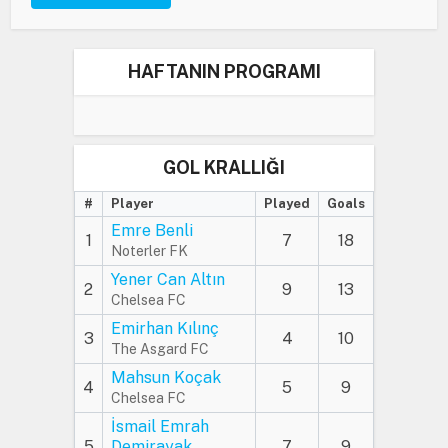
HAFTANIN PROGRAMI
GOL KRALLIĞI
#
Player
Played
Goals
Emre Benli
1
7
18
Noterler FK
Yener Can Altın
2
9
13
Chelsea FC
Emirhan Kılınç
3
4
10
The Asgard FC
Mahsun Koçak
4
5
9
Chelsea FC
İsmail Emrah
5
Demirayak
7
9