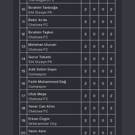
The Asgard FC
İbrahim Tanboğa
10
2
0
0
2
Stil Dizayn FK
Bekir Arda
11
2
0
0
2
Chelsea FC
İbrahim Taşkın
12
2
0
0
2
Chelsea FC
Metehan Ulucan
13
2
0
0
2
Chelsea FC
Gurur Tokatlı
14
2
0
0
2
Stil Dizayn FK
Adil Selim Sayın
15
2
0
0
2
Cumaspor
Fatih Muhammed Dağ
16
2
0
0
2
Cumaspor
Ufuk Meşe
17
2
0
0
2
Chelsea FC
Yener Can Altın
18
2
0
0
2
Chelsea FC
Erkan Özgür
19
2
0
0
2
Veteranster City
Yasin Akın
20
2
0
0
2