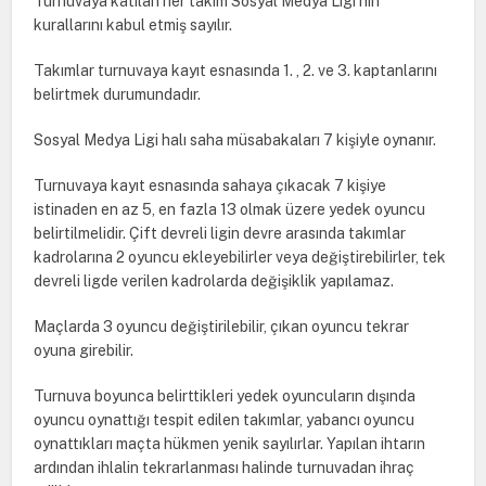
Turnuvaya katılan her takım Sosyal Medya Ligi’nin
kurallarını kabul etmiş sayılır.
Takımlar turnuvaya kayıt esnasında 1. , 2. ve 3. kaptanlarını
belirtmek durumundadır.
Sosyal Medya Ligi halı saha müsabakaları 7 kişiyle oynanır.
Turnuvaya kayıt esnasında sahaya çıkacak 7 kişiye
istinaden en az 5, en fazla 13 olmak üzere yedek oyuncu
belirtilmelidir. Çift devreli ligin devre arasında takımlar
kadrolarına 2 oyuncu ekleyebilirler veya değiştirebilirler, tek
devreli ligde verilen kadrolarda değişiklik yapılamaz.
Maçlarda 3 oyuncu değiştirilebilir, çıkan oyuncu tekrar
oyuna girebilir.
Turnuva boyunca belirttikleri yedek oyuncuların dışında
oyuncu oynattığı tespit edilen takımlar, yabancı oyuncu
oynattıkları maçta hükmen yenik sayılırlar. Yapılan ihtarın
ardından ihlalin tekrarlanması halinde turnuvadan ihraç