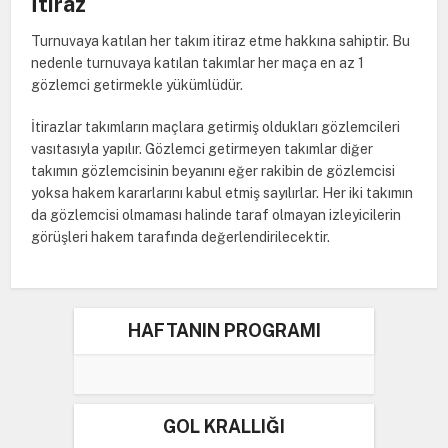
İtiraz
Turnuvaya katılan her takım itiraz etme hakkına sahiptir. Bu
nedenle turnuvaya katılan takımlar her maça en az 1
gözlemci getirmekle yükümlüdür.
İtirazlar takımların maçlara getirmiş oldukları gözlemcileri
vasıtasıyla yapılır. Gözlemci getirmeyen takımlar diğer
takımın gözlemcisinin beyanını eğer rakibin de gözlemcisi
yoksa hakem kararlarını kabul etmiş sayılırlar. Her iki takımın
da gözlemcisi olmaması halinde taraf olmayan izleyicilerin
görüşleri hakem tarafında değerlendirilecektir.
HAFTANIN PROGRAMI
GOL KRALLIĞI