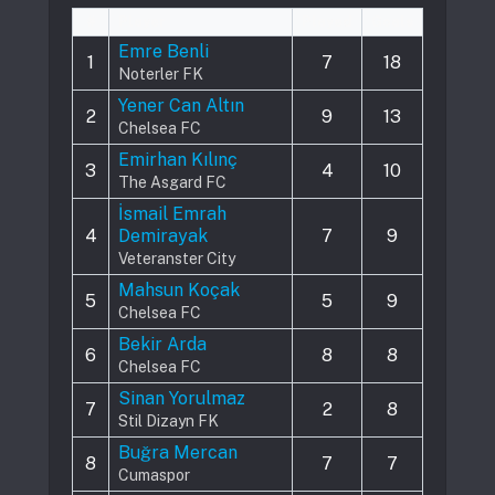
#
Player
Played
Goals
Emre Benli
1
7
18
Noterler FK
Yener Can Altın
2
9
13
Chelsea FC
Emirhan Kılınç
3
4
10
The Asgard FC
İsmail Emrah
4
Demirayak
7
9
Veteranster City
Mahsun Koçak
5
5
9
Chelsea FC
Bekir Arda
6
8
8
Chelsea FC
Sinan Yorulmaz
7
2
8
Stil Dizayn FK
Buğra Mercan
8
7
7
Cumaspor