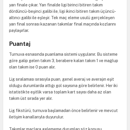
yarı finale çıkar. Yarı finalde ligi birinci bitiren takım
dördüncü-beşinci galibi ile, ligi ikinci bitiren takım üçüncü-
altıncı galibi ile eşleşir. Tek maç eleme usulü gerçekleşen
yarı final sonrası kazanan takımlar final maçında kozlarını
paylaşırlar.
Puantaj
Turnuva esnasında puanlama sistemi uygulanır. Bu sisteme
göre galip gelen takım 3, berabere kalan takım 1 ve mağlup
olan takım ise 0 puan alır.
Lig sıralaması sırasıyla puan, genel averaj ve averajın eşit
olduğu durumlarda attığı gol sayısına göre belirlenir. Her iki
istatistikte eşitlik varsa toplam kart sayısı daha az olan
takım üst sırada yer alır.
Lig fikstürü, turnuva başlamadan önce belirlenir ve mevcut
iletişim kanallarıyla duyurulur.
Takımlar maçlara gelememe durumları söz konusu