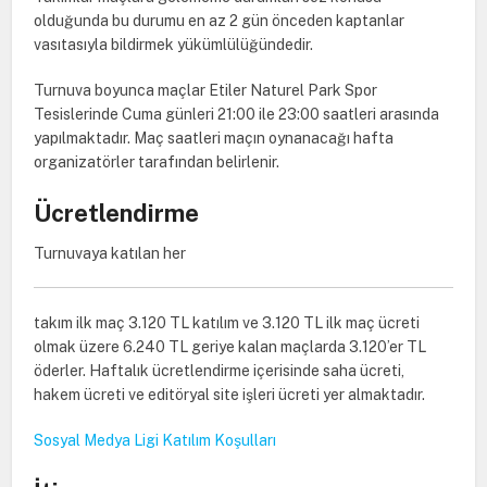
olduğunda bu durumu en az 2 gün önceden kaptanlar
vasıtasıyla bildirmek yükümlülüğündedir.
Turnuva boyunca maçlar Etiler Naturel Park Spor
Tesislerinde Cuma günleri 21:00 ile 23:00 saatleri arasında
yapılmaktadır. Maç saatleri maçın oynanacağı hafta
organizatörler tarafından belirlenir.
Ücretlendirme
Turnuvaya katılan her
takım ilk maç 3.120 TL katılım ve 3.120 TL ilk maç ücreti
olmak üzere 6.240 TL geriye kalan maçlarda 3.120’er TL
öderler. Haftalık ücretlendirme içerisinde saha ücreti,
hakem ücreti ve editöryal site işleri ücreti yer almaktadır.
Sosyal Medya Ligi Katılım Koşulları