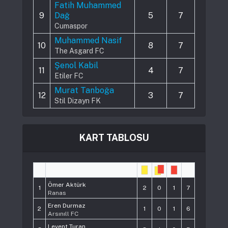
Fatih Muhammed
9
Dağ
5
7
Cumaspor
Muhammed Nasif
10
8
7
The Asgard FC
Şenol Kabil
11
4
7
Etiler FC
Murat Tanboğa
12
3
7
Stil Dizayn FK
KART TABLOSU
#
Player
Pts
Ömer Aktürk
1
2
0
1
7
Ranas
Eren Durmaz
2
1
0
1
6
Arsınıll FC
Levent Turan