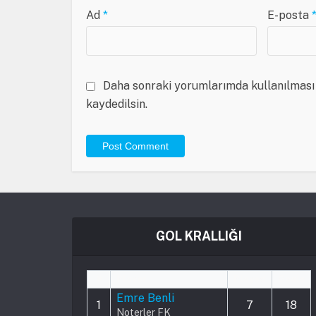
Ad
*
E-posta
Daha sonraki yorumlarımda kullanılması 
kaydedilsin.
GOL KRALLIĞI
#
Player
Played
Goals
Emre Benli
1
7
18
Noterler FK