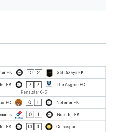
10
2
ler FK
Stil Dizayn FK
2
2
ler FK
The Asgard FC
Penaltılar 6-5
0
1
iler FC
Noterler FK
0
1
ominos
Noterler FK
14
4
ler FK
Cumaspor