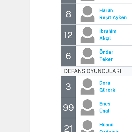
Harun
8
Reşit Ayken
İbrahim
12
Akçıl
Önder
6
Teker
DEFANS OYUNCULARI
Dora
3
Gürerk
Enes
99
Ünal
Hüsnü
21
Özdemir