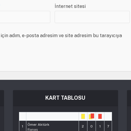
*
İnternet sitesi
için adım, e-posta adresim ve site adresim bu tarayıcıya
KART TABLOSU
#
Player
Pts
Ömer Aktürk
1
2
0
1
7
Ranas