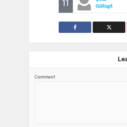
11
Güllügil
Le
Comment