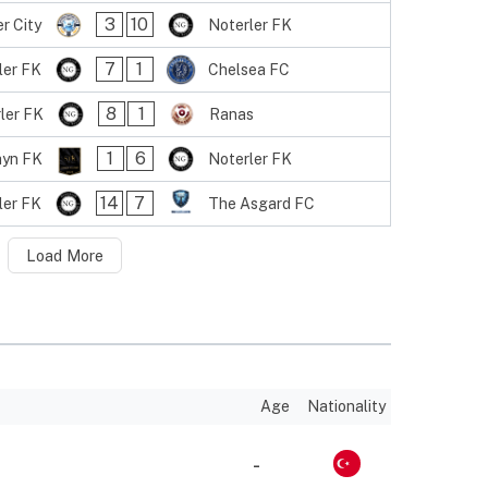
3
10
r City
Noterler FK
7
1
ler FK
Chelsea FC
8
1
ler FK
Ranas
1
6
ayn FK
Noterler FK
14
7
ler FK
The Asgard FC
Load More
Age
Nationality
-