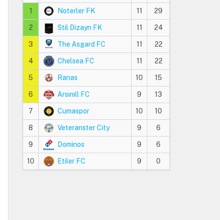
1
Noterler FK
11
29
2
Stil Dizayn FK
11
24
3
The Asgard FC
11
22
4
Chelsea FC
11
22
5
Ranas
10
15
6
Arsınıll FC
9
13
7
Cumaspor
10
10
8
Veteranster City
9
6
9
Dominos
9
6
10
Etiler FC
9
0