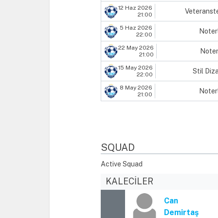
12 Haz 2026
Veteranste
21:00
5 Haz 2026
Noter
22:00
22 May 2026
Noter
21:00
15 May 2026
Stil Diz
22:00
8 May 2026
Noter
21:00
SQUAD
Active Squad
KALECILER
Can
Demirtaş