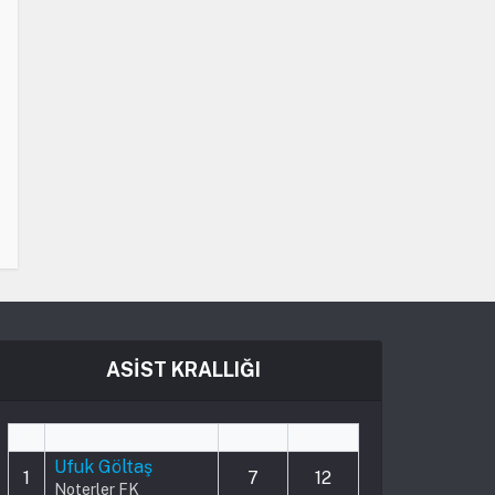
ASİST KRALLIĞI
#
Player
Played
Assists
Ufuk Göltaş
1
7
12
Noterler FK