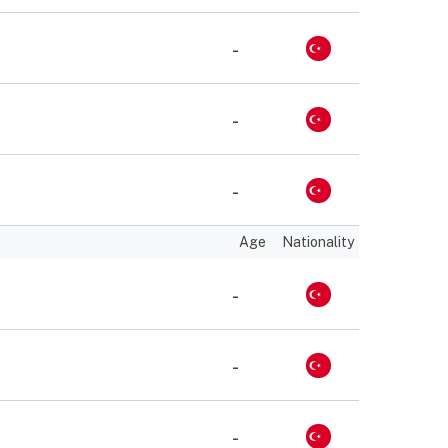
-
-
-
Age
Nationality
-
-
-