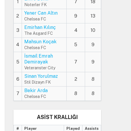
1
7
18
Noterler FK
Yener Can Altın
2
9
13
Chelsea FC
Emirhan Kılınç
3
4
10
The Asgard FC
Mahsun Koçak
4
5
9
Chelsea FC
İsmail Emrah
5
Demirayak
7
9
Veteranster City
Sinan Yorulmaz
6
2
8
Stil Dizayn FK
Bekir Arda
7
8
8
Chelsea FC
ASİST KRALLIĞI
#
Player
Played
Assists