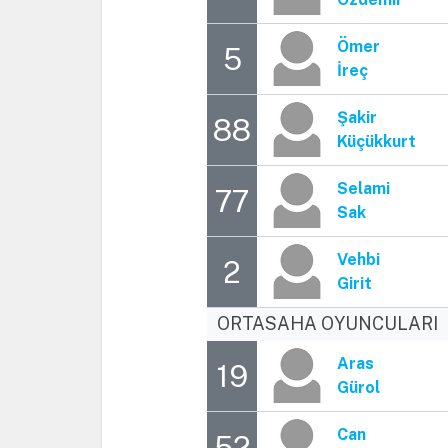
Ömer
5
İreç
Şakir
88
Küçükkurt
Selami
77
Sak
Vehbi
2
Girit
ORTASAHA OYUNCULARI
Aras
19
Gürol
Can
52