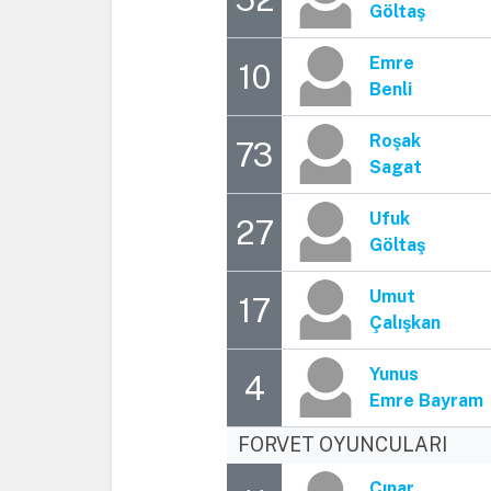
Göltaş
Emre
10
Benli
Roşak
73
Sagat
Ufuk
27
Göltaş
Umut
17
Çalışkan
Yunus
4
Emre Bayram
FORVET OYUNCULARI
Çınar