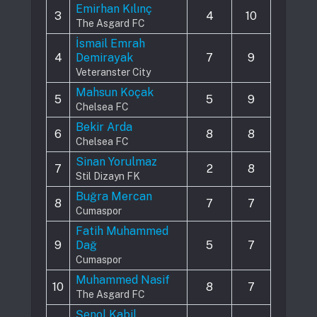
Emirhan Kılınç
3
4
10
The Asgard FC
İsmail Emrah
4
Demirayak
7
9
Veteranster City
Mahsun Koçak
5
5
9
Chelsea FC
Bekir Arda
6
8
8
Chelsea FC
Sinan Yorulmaz
7
2
8
Stil Dizayn FK
Buğra Mercan
8
7
7
Cumaspor
Fatih Muhammed
9
Dağ
5
7
Cumaspor
Muhammed Nasif
10
8
7
The Asgard FC
Şenol Kabil