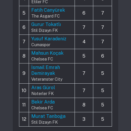
Etiler FC
Fatih Canyürek
5
6
7
The Asgard FC
Gurur Tokatlı
6
7
7
Stil Dizayn FK
Yusuf Karadeniz
7
4
7
Cumaspor
Mahsun Koçak
8
5
6
Chelsea FC
İsmail Emrah
9
Demirayak
7
5
Veteranster City
Aras Gürol
10
7
5
Noterler FK
Bekir Arda
11
8
5
Chelsea FC
Murat Tanboğa
12
3
5
Stil Dizayn FK