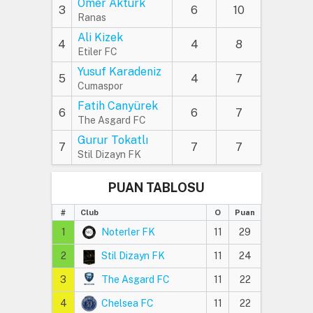
Ömer Aktürk
3
6
10
Ranas
Ali Kizek
4
4
8
Etiler FC
Yusuf Karadeniz
5
4
7
Cumaspor
Fatih Canyürek
6
6
7
The Asgard FC
Gurur Tokatlı
7
7
7
Stil Dizayn FK
PUAN TABLOSU
#
Club
O
Puan
1
Noterler FK
11
29
2
Stil Dizayn FK
11
24
3
The Asgard FC
11
22
4
Chelsea FC
11
22