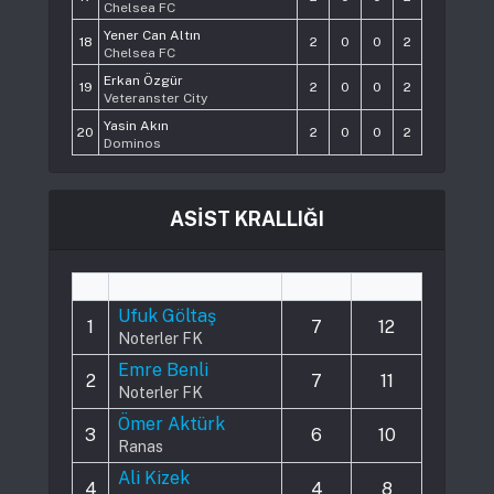
Chelsea FC
Yener Can Altın
18
2
0
0
2
Chelsea FC
Erkan Özgür
19
2
0
0
2
Veteranster City
Yasin Akın
20
2
0
0
2
Dominos
ASİST KRALLIĞI
#
Player
Played
Assists
Ufuk Göltaş
1
7
12
Noterler FK
Emre Benli
2
7
11
Noterler FK
Ömer Aktürk
3
6
10
Ranas
Ali Kizek
4
4
8