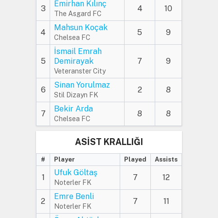
Emirhan Kılınç
3
4
10
The Asgard FC
Mahsun Koçak
4
5
9
Chelsea FC
İsmail Emrah
5
Demirayak
7
9
Veteranster City
Sinan Yorulmaz
6
2
8
Stil Dizayn FK
Bekir Arda
7
8
8
Chelsea FC
ASİST KRALLIĞI
#
Player
Played
Assists
Ufuk Göltaş
1
7
12
Noterler FK
Emre Benli
2
7
11
Noterler FK