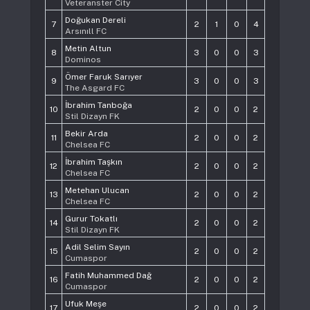
Veteranster City
Doğukan Dereli
7
2
1
0
4
Arsınıll FC
Metin Altun
8
3
0
0
3
Dominos
Ömer Faruk Sarıyer
9
3
0
0
3
The Asgard FC
İbrahim Tanboğa
10
2
0
0
2
Stil Dizayn FK
Bekir Arda
11
2
0
0
2
Chelsea FC
İbrahim Taşkın
12
2
0
0
2
Chelsea FC
Metehan Ulucan
13
2
0
0
2
Chelsea FC
Gurur Tokatlı
14
2
0
0
2
Stil Dizayn FK
Adil Selim Sayın
15
2
0
0
2
Cumaspor
Fatih Muhammed Dağ
16
2
0
0
2
Cumaspor
Ufuk Meşe
17
2
0
0
2