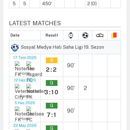
5
5
450′
2 (0)
LATEST MATCHES
Date
Result
Sosyal Medya Halı Saha Ligi 19. Sezon
17 Tem 2026
B
90`
2:2
Home
12 Haz 2026
G
90`
2
3:10
Away
5 Haz 2026
G
90`
7:1
Home
22 May 2026
G