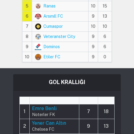
5
Ranas
10
15
6
Arsınıll FC
9
13
7
Cumaspor
10
10
8
Veteranster City
9
6
9
Dominos
9
6
10
Etiler FC
9
0
GOL KRALLIĞI
#
Player
Played
Goals
Emre Benli
1
7
18
Noterler FK
Yener Can Altın
2
9
13
Chelsea FC