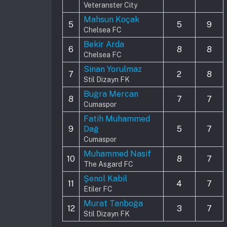
Veteranster City
Mahsun Koçak
5
5
9
Chelsea FC
Bekir Arda
6
8
8
Chelsea FC
Sinan Yorulmaz
7
2
8
Stil Dizayn FK
Buğra Mercan
8
7
7
Cumaspor
Fatih Muhammed
9
Dağ
5
7
Cumaspor
Muhammed Nasif
10
8
7
The Asgard FC
Şenol Kabil
11
4
7
Etiler FC
Murat Tanboğa
12
3
7
Stil Dizayn FK