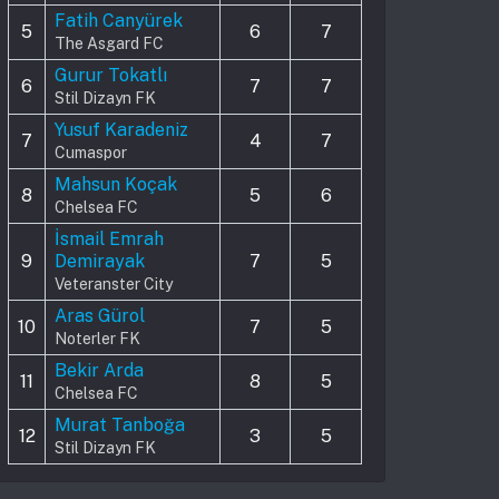
Fatih Canyürek
5
6
7
The Asgard FC
Gurur Tokatlı
6
7
7
Stil Dizayn FK
Yusuf Karadeniz
7
4
7
Cumaspor
Mahsun Koçak
8
5
6
Chelsea FC
İsmail Emrah
9
Demirayak
7
5
Veteranster City
Aras Gürol
10
7
5
Noterler FK
Bekir Arda
11
8
5
Chelsea FC
Murat Tanboğa
12
3
5
Stil Dizayn FK