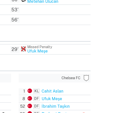
Metehan Ulucan
53'
56'
Missed Penalty
29'
Ufuk Meşe
Chelsea FC
1
Cahit Aslan
KL
8
Ufuk Meşe
DF
52
İbrahim Taşkın
DF