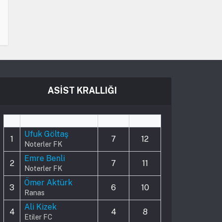
ASİST KRALLIĞI
#
Player
Played
Assists
Ufuk Göltaş
1
7
12
Noterler FK
Emre Benli
2
7
11
Noterler FK
Ömer Aktürk
3
6
10
Ranas
Ali Kizek
4
4
8
Etiler FC