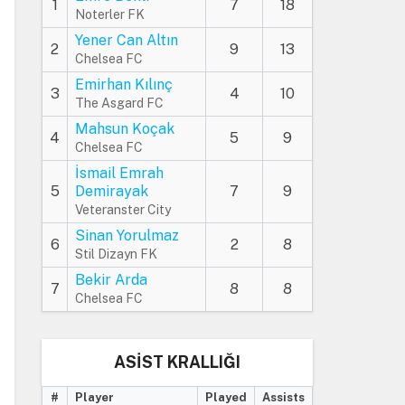
1
7
18
Noterler FK
Yener Can Altın
2
9
13
Chelsea FC
Emirhan Kılınç
3
4
10
The Asgard FC
Mahsun Koçak
4
5
9
Chelsea FC
İsmail Emrah
5
Demirayak
7
9
Veteranster City
Sinan Yorulmaz
6
2
8
Stil Dizayn FK
Bekir Arda
7
8
8
Chelsea FC
ASİST KRALLIĞI
#
Player
Played
Assists