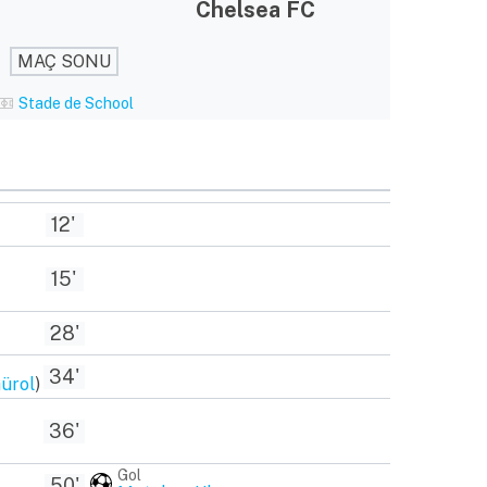
Chelsea FC
MAÇ SONU
Stade de School
12'
15'
28'
34'
ürol
)
36'
Gol
50'