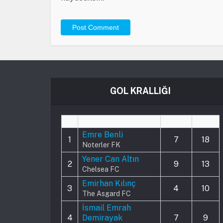
GOL KRALLIĞI
#
Player
Played
Goals
Emre Benli
1
7
18
Noterler FK
Yener Can Altın
2
9
13
Chelsea FC
Emirhan Kılınç
3
4
10
The Asgard FC
İsmail Emrah
4
Demirayak
7
9