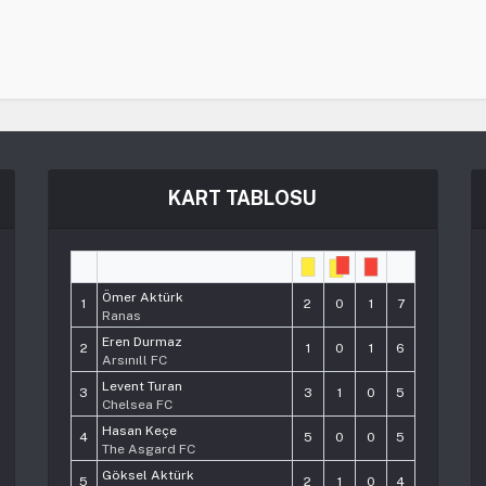
KART TABLOSU
#
Player
Pts
Ömer Aktürk
1
2
0
1
7
Ranas
Eren Durmaz
2
1
0
1
6
Arsınıll FC
Levent Turan
3
3
1
0
5
Chelsea FC
Hasan Keçe
4
5
0
0
5
The Asgard FC
Göksel Aktürk
5
2
1
0
4