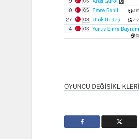
19
Aras Gürol
OS
10
Emre Benli
OS
28'
27
Ufuk Göltaş
OS
36'
4
Yunus Emre Bayram
OS
12
OYUNCU DEĞIŞIKLIKLER