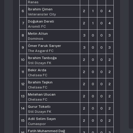
Ranas
İbrahim Çimen
6
2
1
0
4
Veteranster City
Doğukan Dereli
7
2
1
0
4
Arsınıll FC
Metin Altun
8
3
0
0
3
Dominos
Ömer Faruk Sarıyer
9
3
0
0
3
The Asgard FC
İbrahim Tanboğa
10
2
0
0
2
Stil Dizayn FK
Bekir Arda
11
2
0
0
2
Chelsea FC
İbrahim Taşkın
12
2
0
0
2
Chelsea FC
Metehan Ulucan
13
2
0
0
2
Chelsea FC
Gurur Tokatlı
14
2
0
0
2
Stil Dizayn FK
Adil Selim Sayın
15
2
0
0
2
Cumaspor
Fatih Muhammed Dağ
16
2
0
0
2