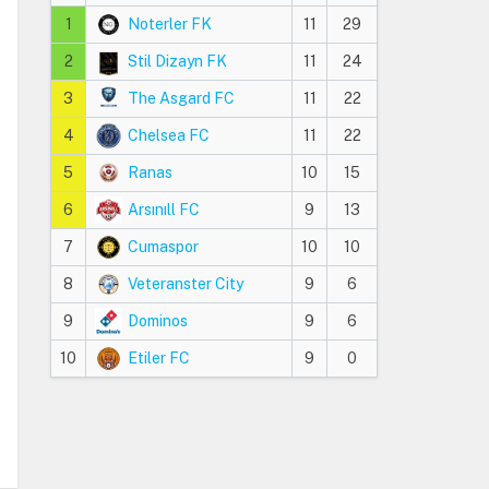
1
Noterler FK
11
29
2
Stil Dizayn FK
11
24
3
The Asgard FC
11
22
4
Chelsea FC
11
22
5
Ranas
10
15
6
Arsınıll FC
9
13
7
Cumaspor
10
10
8
Veteranster City
9
6
9
Dominos
9
6
10
Etiler FC
9
0