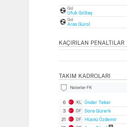
Gol
Ufuk Göltaş
Gol
Aras Gürol
KAÇIRILAN PENALTILAR
TAKIM KADROLARI
Noterler FK
6
Önder Teker
KL
3
Dora Gürerk
DF
21
Hüsnü Özdemir
DF