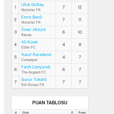
Ufuk Göltaş
1
7
12
Noterler FK
Emre Benli
2
7
11
Noterler FK
Ömer Aktürk
3
6
10
Ranas
Ali Kizek
4
4
8
Etiler FC
Yusuf Karadeniz
5
4
7
Cumaspor
Fatih Canyürek
6
6
7
The Asgard FC
Gurur Tokatlı
7
7
7
Stil Dizayn FK
PUAN TABLOSU
#
Club
O
Puan