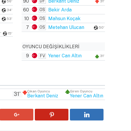
90
Berkant Deniz
DF
56'
31'
60
Bekir Arda
OS
34'
10
Mahsun Koçak
OS
53'
7
Metehan Ulucan
OS
50'
'
15'
OYUNCU DEĞIŞIKLIKLERI
9
Yener Can Altın
FV
31'
I
Çıkan Oyuncu
Giren Oyuncu
31'
Berkant Deniz
Yener Can Altın