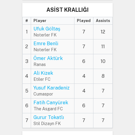
ASİST KRALLIĞI
#
Player
Played
Assists
Ufuk Göltaş
1
7
12
Noterler FK
Emre Benli
2
7
11
Noterler FK
Ömer Aktürk
3
6
10
Ranas
Ali Kizek
4
4
8
Etiler FC
Yusuf Karadeniz
5
4
7
Cumaspor
Fatih Canyürek
6
6
7
The Asgard FC
Gurur Tokatlı
7
7
7
Stil Dizayn FK