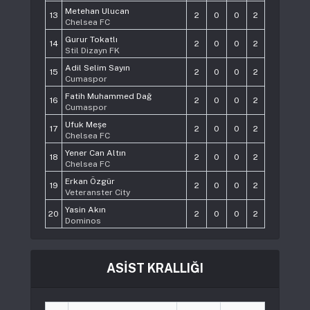
Metehan Ulucan
13
2
0
0
2
Chelsea FC
Gurur Tokatlı
14
2
0
0
2
Stil Dizayn FK
Adil Selim Sayın
15
2
0
0
2
Cumaspor
Fatih Muhammed Dağ
16
2
0
0
2
Cumaspor
Ufuk Meşe
17
2
0
0
2
Chelsea FC
Yener Can Altın
18
2
0
0
2
Chelsea FC
Erkan Özgür
19
2
0
0
2
Veteranster City
Yasin Akın
20
2
0
0
2
Dominos
ASİST KRALLIĞI