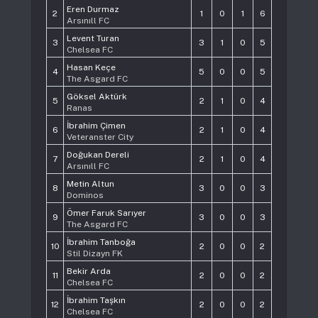
Eren Durmaz
2
1
0
1
6
Arsınıll FC
Levent Turan
3
3
1
0
5
Chelsea FC
Hasan Keçe
4
5
0
0
5
The Asgard FC
Göksel Aktürk
5
2
1
0
4
Ranas
İbrahim Çimen
6
2
1
0
4
Veteranster City
Doğukan Dereli
7
2
1
0
4
Arsınıll FC
Metin Altun
8
3
0
0
3
Dominos
Ömer Faruk Sarıyer
9
3
0
0
3
The Asgard FC
İbrahim Tanboğa
10
2
0
0
2
Stil Dizayn FK
Bekir Arda
11
2
0
0
2
Chelsea FC
İbrahim Taşkın
12
2
0
0
2
Chelsea FC