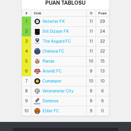
PUAN TABLOSU
#
Club
O
Puan
1
Noterler FK
11
29
2
Stil Dizayn FK
11
24
3
The Asgard FC
11
22
4
Chelsea FC
11
22
5
Ranas
10
15
6
Arsınıll FC
9
13
7
Cumaspor
10
10
8
Veteranster City
9
6
9
Dominos
9
6
10
Etiler FC
9
0