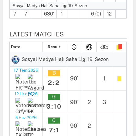
Sosyal Medya Halı Saha Ligi 19. Sezon
7
7
630′
1
6 (0)
12
LATEST MATCHES
Date
Result
Sosyal Medya Halı Saha Ligi 19. Sezon
17 Tem 2026
B
90`
1
2:2
Home
12 Haz 2026
G
90`
2
3
3:10
Away
5 Haz 2026
G
90`
2
7:1
Home