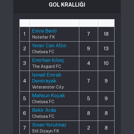
GOL KRALLIĞI
#
Player
Played
Goals
Emre Benli
1
7
18
Noterler FK
Yener Can Altın
2
9
13
Chelsea FC
Emirhan Kılınç
3
4
10
The Asgard FC
İsmail Emrah
4
Demirayak
7
9
Veteranster City
Mahsun Koçak
5
5
9
Chelsea FC
Bekir Arda
6
8
8
Chelsea FC
Sinan Yorulmaz
7
2
8
Stil Dizayn FK