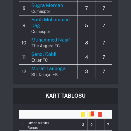
Buğra Mercan
8
7
7
Cumaspor
Fatih Muhammed
9
Dağ
5
7
Cumaspor
Muhammed Nasif
10
8
7
The Asgard FC
Şenol Kabil
11
4
7
Etiler FC
Murat Tanboğa
12
3
7
Stil Dizayn FK
KART TABLOSU
#
Player
Pts
Ömer Aktürk
1
2
0
1
7
Ranas