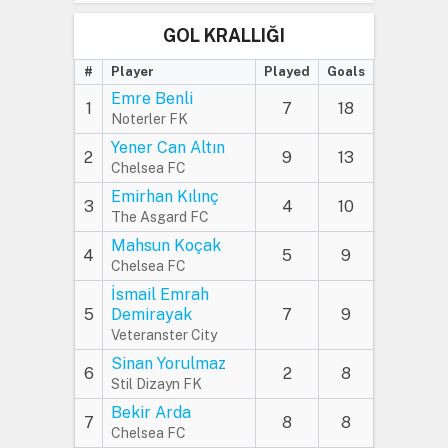
GOL KRALLIĞI
#
Player
Played
Goals
Emre Benli
1
7
18
Noterler FK
Yener Can Altın
2
9
13
Chelsea FC
Emirhan Kılınç
3
4
10
The Asgard FC
Mahsun Koçak
4
5
9
Chelsea FC
İsmail Emrah
5
Demirayak
7
9
Veteranster City
Sinan Yorulmaz
6
2
8
Stil Dizayn FK
Bekir Arda
7
8
8
Chelsea FC