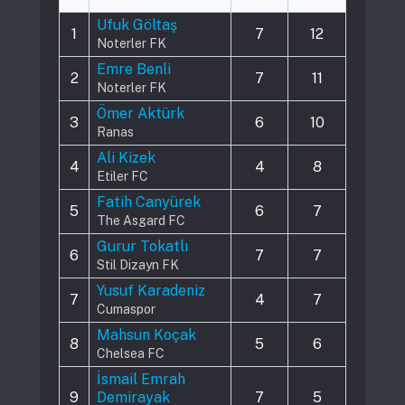
#
Player
Played
Assists
Ufuk Göltaş
1
7
12
Noterler FK
Emre Benli
2
7
11
Noterler FK
Ömer Aktürk
3
6
10
Ranas
Ali Kizek
4
4
8
Etiler FC
Fatih Canyürek
5
6
7
The Asgard FC
Gurur Tokatlı
6
7
7
Stil Dizayn FK
Yusuf Karadeniz
7
4
7
Cumaspor
Mahsun Koçak
8
5
6
Chelsea FC
İsmail Emrah
9
Demirayak
7
5