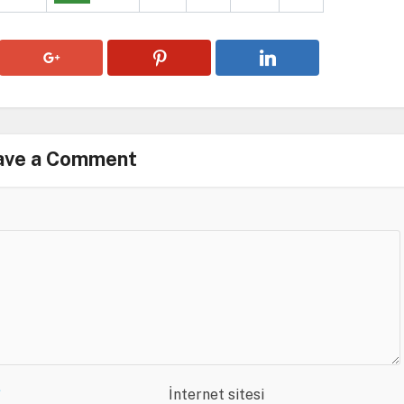
ave a Comment
*
İnternet sitesi