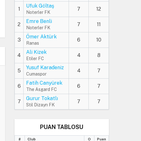
Ufuk Göltaş
1
7
12
Noterler FK
Emre Benli
2
7
11
Noterler FK
Ömer Aktürk
3
6
10
Ranas
Ali Kizek
4
4
8
Etiler FC
Yusuf Karadeniz
5
4
7
Cumaspor
Fatih Canyürek
6
6
7
The Asgard FC
Gurur Tokatlı
7
7
7
Stil Dizayn FK
PUAN TABLOSU
#
Club
O
Puan