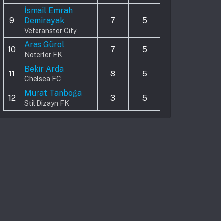
İsmail Emrah
9
Demirayak
7
5
Veteranster City
Aras Gürol
10
7
5
Noterler FK
Bekir Arda
11
8
5
Chelsea FC
Murat Tanboğa
12
3
5
Stil Dizayn FK