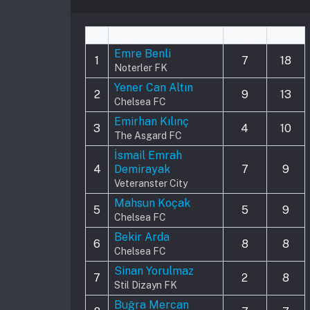
#
Player
Played
Goals
Emre Benli
1
7
18
Noterler FK
Yener Can Altın
2
9
13
Chelsea FC
Emirhan Kılınç
3
4
10
The Asgard FC
İsmail Emrah
4
Demirayak
7
9
Veteranster City
Mahsun Koçak
5
5
9
Chelsea FC
Bekir Arda
6
8
8
Chelsea FC
Sinan Yorulmaz
7
2
8
Stil Dizayn FK
Buğra Mercan