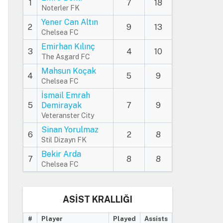
1
7
18
Noterler FK
Yener Can Altın
2
9
13
Chelsea FC
Emirhan Kılınç
3
4
10
The Asgard FC
Mahsun Koçak
4
5
9
Chelsea FC
İsmail Emrah
5
Demirayak
7
9
Veteranster City
Sinan Yorulmaz
6
2
8
Stil Dizayn FK
Bekir Arda
7
8
8
Chelsea FC
ASİST KRALLIĞI
#
Player
Played
Assists