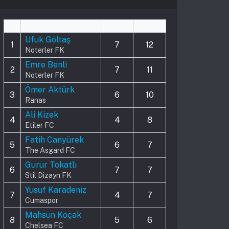
#
Player
Played
Assists
Ufuk Göltaş
1
7
12
Noterler FK
Emre Benli
2
7
11
Noterler FK
Ömer Aktürk
3
6
10
Ranas
Ali Kizek
4
4
8
Etiler FC
Fatih Canyürek
5
6
7
The Asgard FC
Gurur Tokatlı
6
7
7
Stil Dizayn FK
Yusuf Karadeniz
7
4
7
Cumaspor
Mahsun Koçak
8
5
6
Chelsea FC