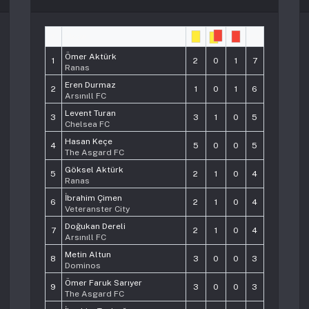
#
Player
Pts
Ömer Aktürk
1
2
0
1
7
Ranas
Eren Durmaz
2
1
0
1
6
Arsınıll FC
Levent Turan
3
3
1
0
5
Chelsea FC
Hasan Keçe
4
5
0
0
5
The Asgard FC
Göksel Aktürk
5
2
1
0
4
Ranas
İbrahim Çimen
6
2
1
0
4
Veteranster City
Doğukan Dereli
7
2
1
0
4
Arsınıll FC
Metin Altun
8
3
0
0
3
Dominos
Ömer Faruk Sarıyer
9
3
0
0
3
The Asgard FC