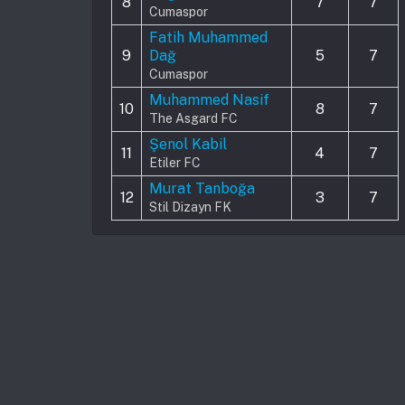
8
7
7
Cumaspor
Fatih Muhammed
9
Dağ
5
7
Cumaspor
Muhammed Nasif
10
8
7
The Asgard FC
Şenol Kabil
11
4
7
Etiler FC
Murat Tanboğa
12
3
7
Stil Dizayn FK