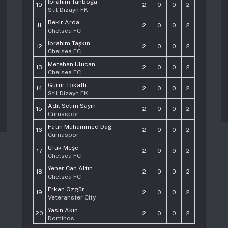
İbrahim Tanboğa
10
2
0
0
2
Stil Dizayn FK
Bekir Arda
11
2
0
0
2
Chelsea FC
İbrahim Taşkın
12
2
0
0
2
Chelsea FC
Metehan Ulucan
13
2
0
0
2
Chelsea FC
Gurur Tokatlı
14
2
0
0
2
Stil Dizayn FK
Adil Selim Sayın
15
2
0
0
2
Cumaspor
Fatih Muhammed Dağ
16
2
0
0
2
Cumaspor
Ufuk Meşe
17
2
0
0
2
Chelsea FC
Yener Can Altın
18
2
0
0
2
Chelsea FC
Erkan Özgür
19
2
0
0
2
Veteranster City
Yasin Akın
20
2
0
0
2
Dominos