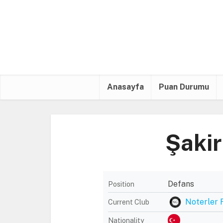
Anasayfa
Puan Durumu
Şaki
Defans
Position
Noterler 
Current Club
Nationality