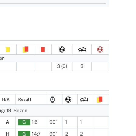
zon
3 (0)
3
H/A
Result
gi 19. Sezon
A
G
1:6
90`
1
1
H
G
14:7
90`
2
2