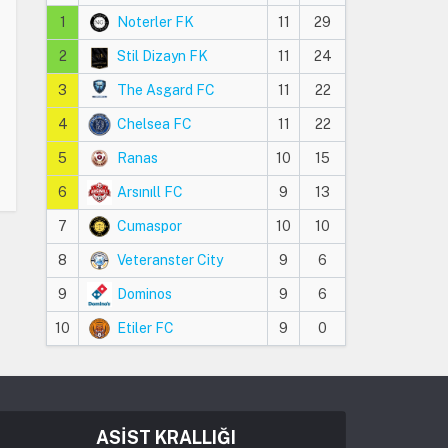
1
Noterler FK
11
29
2
Stil Dizayn FK
11
24
3
The Asgard FC
11
22
4
Chelsea FC
11
22
5
Ranas
10
15
6
Arsınıll FC
9
13
7
Cumaspor
10
10
8
Veteranster City
9
6
9
Dominos
9
6
10
Etiler FC
9
0
ASİST KRALLIĞI