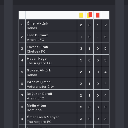
#
Player
Pts
Ömer Aktürk
1
2
0
1
7
Ranas
Eren Durmaz
2
1
0
1
6
Arsınıll FC
Levent Turan
3
3
1
0
5
Chelsea FC
Hasan Keçe
4
5
0
0
5
The Asgard FC
Göksel Aktürk
5
2
1
0
4
Ranas
İbrahim Çimen
6
2
1
0
4
Veteranster City
Doğukan Dereli
7
2
1
0
4
Arsınıll FC
Metin Altun
8
3
0
0
3
Dominos
Ömer Faruk Sarıyer
9
3
0
0
3
The Asgard FC