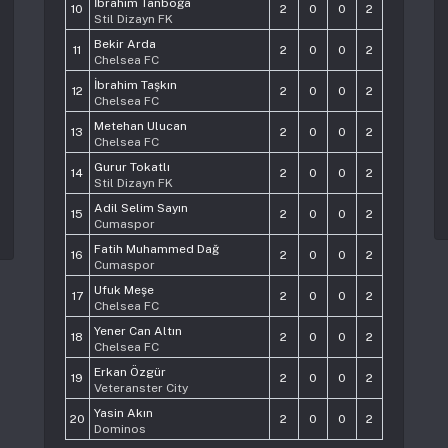
İbrahim Tanboğa
10
2
0
0
2
Stil Dizayn FK
Bekir Arda
11
2
0
0
2
Chelsea FC
İbrahim Taşkın
12
2
0
0
2
Chelsea FC
Metehan Ulucan
13
2
0
0
2
Chelsea FC
Gurur Tokatlı
14
2
0
0
2
Stil Dizayn FK
Adil Selim Sayın
15
2
0
0
2
Cumaspor
Fatih Muhammed Dağ
16
2
0
0
2
Cumaspor
Ufuk Meşe
17
2
0
0
2
Chelsea FC
Yener Can Altın
18
2
0
0
2
Chelsea FC
Erkan Özgür
19
2
0
0
2
Veteranster City
Yasin Akın
20
2
0
0
2
Dominos