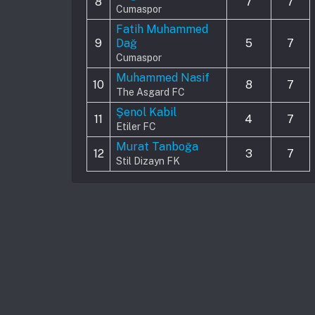
8
7
7
Cumaspor
Fatih Muhammed
9
Dağ
5
7
Cumaspor
Muhammed Nasif
10
8
7
The Asgard FC
Şenol Kabil
11
4
7
Etiler FC
Murat Tanboğa
12
3
7
Stil Dizayn FK