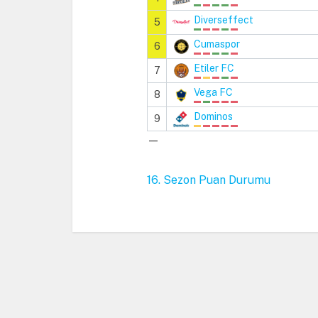
Diverseffect
5
Cumaspor
6
Etiler FC
7
Vega FC
8
Dominos
9
—
16. Sezon Puan Durumu