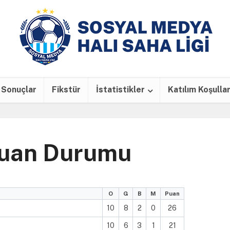
Sonuçlar
Fikstür
İstatistikler
Katılım Koşullar
Puan Durumu
O
G
B
M
Puan
10
8
2
0
26
10
6
3
1
21