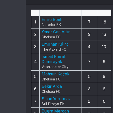
#
Player
Played
Goals
Emre Benli
1
7
18
Noterler FK
Yener Can Altın
2
9
13
Chelsea FC
Emirhan Kılınç
3
4
10
The Asgard FC
İsmail Emrah
4
Demirayak
7
9
Veteranster City
Mahsun Koçak
5
5
9
Chelsea FC
Bekir Arda
6
8
8
Chelsea FC
Sinan Yorulmaz
7
2
8
Stil Dizayn FK
Buğra Mercan