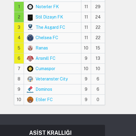
1
Noterler FK
11
29
2
Stil Dizayn FK
11
24
3
The Asgard FC
11
22
4
Chelsea FC
11
22
5
Ranas
10
15
6
Arsınıll FC
9
13
7
Cumaspor
10
10
8
Veteranster City
9
6
9
Dominos
9
6
10
Etiler FC
9
0
ASİST KRALLIĞI