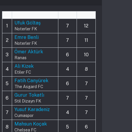
#
Player
Played
Assists
Ufuk Göltaş
1
7
12
Noterler FK
Emre Benli
2
7
11
Noterler FK
Ömer Aktürk
3
6
10
Ranas
Ali Kizek
4
4
8
Etiler FC
Fatih Canyürek
5
6
7
The Asgard FC
Gurur Tokatlı
6
7
7
Stil Dizayn FK
Yusuf Karadeniz
7
4
7
Cumaspor
Mahsun Koçak
8
5
6
Chelsea FC