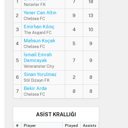
1
7
18
Noterler FK
Yener Can Altın
2
9
13
Chelsea FC
Emirhan Kılınç
3
4
10
The Asgard FC
Mahsun Koçak
4
5
9
Chelsea FC
İsmail Emrah
5
Demirayak
7
9
Veteranster City
Sinan Yorulmaz
6
2
8
Stil Dizayn FK
Bekir Arda
7
8
8
Chelsea FC
ASİST KRALLIĞI
#
Player
Played
Assists