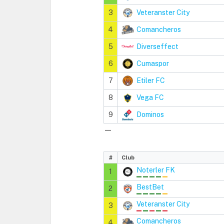
3
Veteranster City
4
Comancheros
5
Diverseffect
6
Cumaspor
7
Etiler FC
8
Vega FC
9
Dominos
—
#
Club
Noterler FK
1
BestBet
2
Veteranster City
3
Comancheros
4