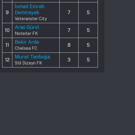
İsmail Emrah
9
Demirayak
7
5
Veteranster City
Aras Gürol
10
7
5
Noterler FK
Bekir Arda
11
8
5
Chelsea FC
Murat Tanboğa
12
3
5
Stil Dizayn FK