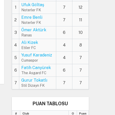
Ufuk Göltaş
1
7
12
Noterler FK
Emre Benli
2
7
11
Noterler FK
Ömer Aktürk
3
6
10
Ranas
Ali Kizek
4
4
8
Etiler FC
Yusuf Karadeniz
5
4
7
Cumaspor
Fatih Canyürek
6
6
7
The Asgard FC
Gurur Tokatlı
7
7
7
Stil Dizayn FK
PUAN TABLOSU
#
Club
O
Puan