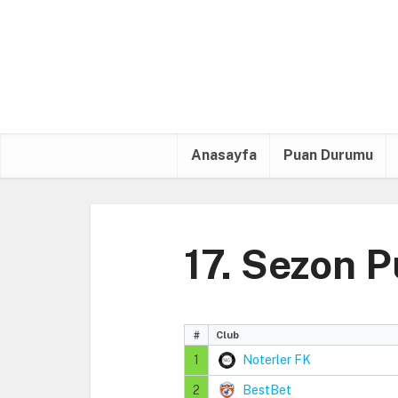
Anasayfa
Puan Durumu
17. Sezon 
#
Club
1
Noterler FK
2
BestBet