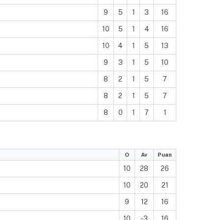
9
5
1
3
16
10
5
1
4
16
10
4
1
5
13
9
3
1
5
10
8
2
1
5
7
8
2
1
5
7
8
0
1
7
1
O
Av
Puan
10
28
26
10
20
21
9
12
16
10
-3
16