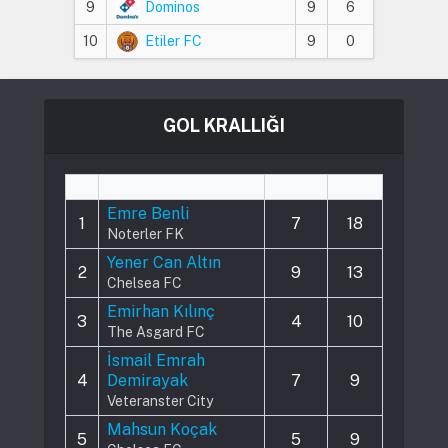
9
Dominos
9
6
10
Etiler FC
9
0
GOL KRALLIĞI
#
Player
Played
Goals
Emre Benli
1
7
18
Noterler FK
Yener Can Altın
2
9
13
Chelsea FC
Emirhan Kılınç
3
4
10
The Asgard FC
İsmail Emrah
4
Demirayak
7
9
Veteranster City
Mahsun Koçak
5
5
9