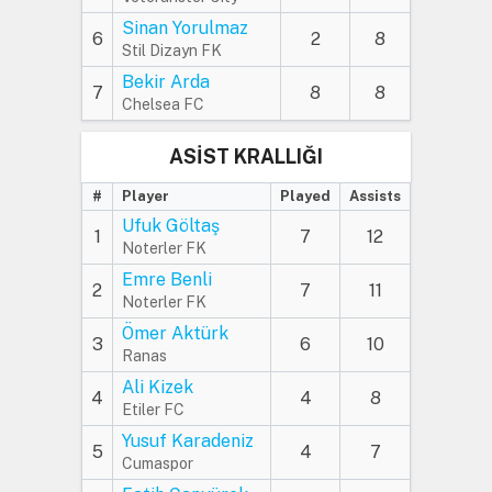
Sinan Yorulmaz
6
2
8
Stil Dizayn FK
Bekir Arda
7
8
8
Chelsea FC
ASİST KRALLIĞI
#
Player
Played
Assists
Ufuk Göltaş
1
7
12
Noterler FK
Emre Benli
2
7
11
Noterler FK
Ömer Aktürk
3
6
10
Ranas
Ali Kizek
4
4
8
Etiler FC
Yusuf Karadeniz
5
4
7
Cumaspor