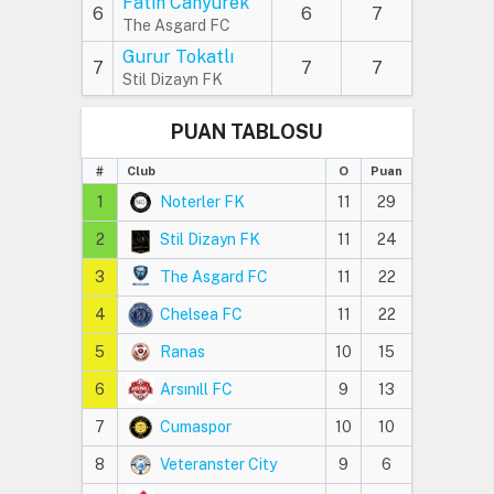
Fatih Canyürek
6
6
7
The Asgard FC
Gurur Tokatlı
7
7
7
Stil Dizayn FK
PUAN TABLOSU
#
Club
O
Puan
1
Noterler FK
11
29
2
Stil Dizayn FK
11
24
3
The Asgard FC
11
22
4
Chelsea FC
11
22
5
Ranas
10
15
6
Arsınıll FC
9
13
7
Cumaspor
10
10
8
Veteranster City
9
6