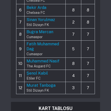
Chelsea FC
Bekir Arda
6
8
8
Chelsea FC
Sinan Yorulmaz
7
2
8
Stil Dizayn FK
Buğra Mercan
8
7
7
Cumaspor
Fatih Muhammed
9
Dağ
5
7
Cumaspor
Muhammed Nasif
10
8
7
The Asgard FC
Şenol Kabil
11
4
7
Etiler FC
Murat Tanboğa
12
3
7
Stil Dizayn FK
KART TABLOSU