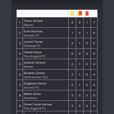
#
Player
Pts
Ömer Aktürk
1
2
0
1
7
Ranas
Eren Durmaz
2
1
0
1
6
Arsınıll FC
Levent Turan
3
3
1
0
5
Chelsea FC
Hasan Keçe
4
5
0
0
5
The Asgard FC
Göksel Aktürk
5
2
1
0
4
Ranas
İbrahim Çimen
6
2
1
0
4
Veteranster City
Doğukan Dereli
7
2
1
0
4
Arsınıll FC
Metin Altun
8
3
0
0
3
Dominos
Ömer Faruk Sarıyer
9
3
0
0
3
The Asgard FC