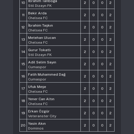
İbrahim Tanboğa
10
2
0
0
2
Stil Dizayn FK
Bekir Arda
11
2
0
0
2
Chelsea FC
İbrahim Taşkın
12
2
0
0
2
Chelsea FC
Metehan Ulucan
13
2
0
0
2
Chelsea FC
Gurur Tokatlı
14
2
0
0
2
Stil Dizayn FK
Adil Selim Sayın
15
2
0
0
2
Cumaspor
Fatih Muhammed Dağ
16
2
0
0
2
Cumaspor
Ufuk Meşe
17
2
0
0
2
Chelsea FC
Yener Can Altın
18
2
0
0
2
Chelsea FC
Erkan Özgür
19
2
0
0
2
Veteranster City
Yasin Akın
20
2
0
0
2
Dominos