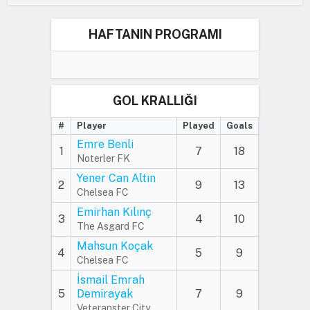
HAFTANIN PROGRAMI
GOL KRALLIĞI
#
Player
Played
Goals
Emre Benli
1
7
18
Noterler FK
Yener Can Altın
2
9
13
Chelsea FC
Emirhan Kılınç
3
4
10
The Asgard FC
Mahsun Koçak
4
5
9
Chelsea FC
İsmail Emrah
5
Demirayak
7
9
Veteranster City