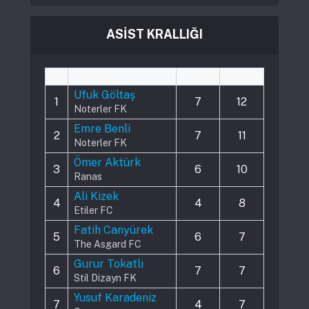
ASİST KRALLIĞI
#
Player
Played
Assists
Ufuk Göltaş
1
7
12
Noterler FK
Emre Benli
2
7
11
Noterler FK
Ömer Aktürk
3
6
10
Ranas
Ali Kizek
4
4
8
Etiler FC
Fatih Canyürek
5
6
7
The Asgard FC
Gurur Tokatlı
6
7
7
Stil Dizayn FK
Yusuf Karadeniz
7
4
7