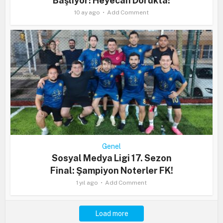
Başlıyor! Heyecan Dorukta!
10 ay ago
Add Comment
Genel
Sosyal Medya Ligi 17. Sezon
Final: Şampiyon Noterler FK!
1 yıl ago
Add Comment
Load more