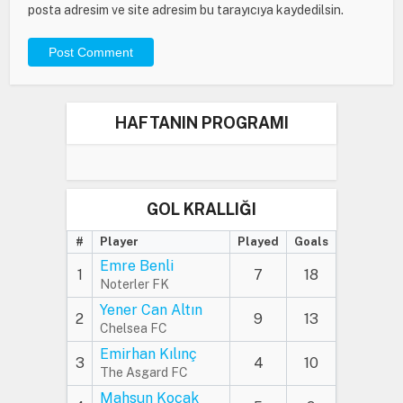
posta adresim ve site adresim bu tarayıcıya kaydedilsin.
HAFTANIN PROGRAMI
GOL KRALLIĞI
#
Player
Played
Goals
Emre Benli
1
7
18
Noterler FK
Yener Can Altın
2
9
13
Chelsea FC
Emirhan Kılınç
3
4
10
The Asgard FC
Mahsun Koçak