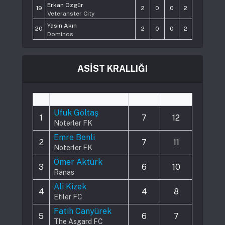
Erkan Özgür
19
2
0
0
2
Veteranster City
Yasin Akın
20
2
0
0
2
Dominos
ASİST KRALLIĞI
#
Player
Played
Assists
Ufuk Göltaş
1
7
12
Noterler FK
Emre Benli
2
7
11
Noterler FK
Ömer Aktürk
3
6
10
Ranas
Ali Kizek
4
4
8
Etiler FC
Fatih Canyürek
5
6
7
The Asgard FC