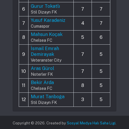
Gurur Tokatlı
6
7
7
Stil Dizayn FK
Yusuf Karadeniz
7
4
7
Cumaspor
Mahsun Koçak
8
5
6
Chelsea FC
İsmail Emrah
9
Demirayak
7
5
Veteranster City
Aras Gürol
10
7
5
Noterler FK
Bekir Arda
11
8
5
Chelsea FC
Murat Tanboğa
12
3
5
Stil Dizayn FK
Copyright © 2026. Created by
Sosyal Medya Halı Saha Ligi
.