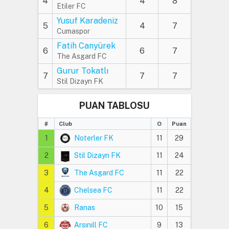
4
4
8
Etiler FC
Yusuf Karadeniz
5
4
7
Cumaspor
Fatih Canyürek
6
6
7
The Asgard FC
Gurur Tokatlı
7
7
7
Stil Dizayn FK
PUAN TABLOSU
#
Club
O
Puan
1
Noterler FK
11
29
2
Stil Dizayn FK
11
24
3
The Asgard FC
11
22
4
Chelsea FC
11
22
5
Ranas
10
15
6
Arsınıll FC
9
13