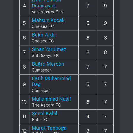
4
Demirayak
7
9
Veteranster City
Mahsun Koçak
5
5
9
Chelsea FC
Bekir Arda
6
8
8
Chelsea FC
Sinan Yorulmaz
7
2
8
Stil Dizayn FK
Buğra Mercan
8
7
7
Cumaspor
Fatih Muhammed
9
Dağ
5
7
Cumaspor
Muhammed Nasif
10
8
7
The Asgard FC
Şenol Kabil
11
4
7
Etiler FC
Murat Tanboğa
12
3
7