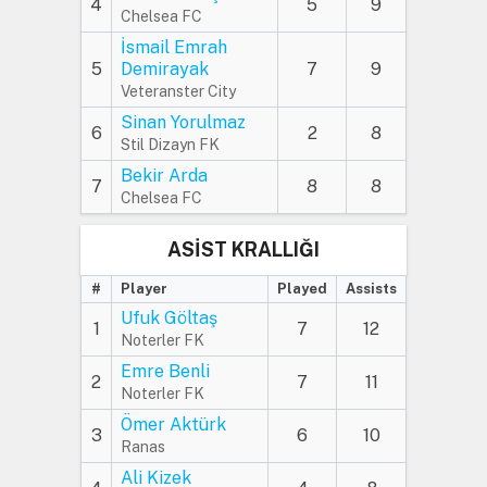
4
5
9
Chelsea FC
İsmail Emrah
5
Demirayak
7
9
Veteranster City
Sinan Yorulmaz
6
2
8
Stil Dizayn FK
Bekir Arda
7
8
8
Chelsea FC
ASİST KRALLIĞI
#
Player
Played
Assists
Ufuk Göltaş
1
7
12
Noterler FK
Emre Benli
2
7
11
Noterler FK
Ömer Aktürk
3
6
10
Ranas
Ali Kizek