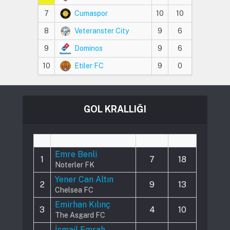
7
Cumaspor
10
10
8
Veteranster City
9
6
9
Dominos
9
6
10
Etiler FC
9
0
GOL KRALLIĞI
#
Player
Played
Goals
Emre Benli
1
7
18
Noterler FK
Yener Can Altın
2
9
13
Chelsea FC
Emirhan Kılınç
3
4
10
The Asgard FC
İsmail Emrah