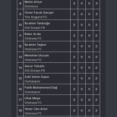
Metin Altun
8
3
0
0
3
Dominos
Ömer Faruk Sarıyer
9
3
0
0
3
The Asgard FC
İbrahim Tanboğa
10
2
0
0
2
Stil Dizayn FK
Bekir Arda
11
2
0
0
2
Chelsea FC
İbrahim Taşkın
12
2
0
0
2
Chelsea FC
Metehan Ulucan
13
2
0
0
2
Chelsea FC
Gurur Tokatlı
14
2
0
0
2
Stil Dizayn FK
Adil Selim Sayın
15
2
0
0
2
Cumaspor
Fatih Muhammed Dağ
16
2
0
0
2
Cumaspor
Ufuk Meşe
17
2
0
0
2
Chelsea FC
Yener Can Altın
18
2
0
0
2
Chelsea FC