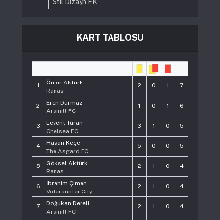
Stil Dizayn FK
KART TABLOSU
#
Player
Pts
Ömer Aktürk
1
2
0
1
7
Ranas
Eren Durmaz
2
1
0
1
6
Arsınıll FC
Levent Turan
3
3
1
0
5
Chelsea FC
Hasan Keçe
4
5
0
0
5
The Asgard FC
Göksel Aktürk
5
2
1
0
4
Ranas
İbrahim Çimen
6
2
1
0
4
Veteranster City
Doğukan Dereli
7
2
1
0
4
Arsınıll FC