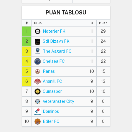
PUAN TABLOSU
#
Club
O
Puan
1
Noterler FK
11
29
2
Stil Dizayn FK
11
24
3
The Asgard FC
11
22
4
Chelsea FC
11
22
5
Ranas
10
15
6
Arsınıll FC
9
13
7
Cumaspor
10
10
8
Veteranster City
9
6
9
Dominos
9
6
10
Etiler FC
9
0