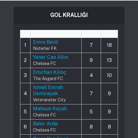
GOL KRALLIĞI
#
Player
Played
Goals
Emre Benli
1
7
18
Noterler FK
Yener Can Altın
2
9
13
Chelsea FC
Emirhan Kılınç
3
4
10
The Asgard FC
İsmail Emrah
4
Demirayak
7
9
Veteranster City
Mahsun Koçak
5
5
9
Chelsea FC
Bekir Arda
6
8
8
Chelsea FC