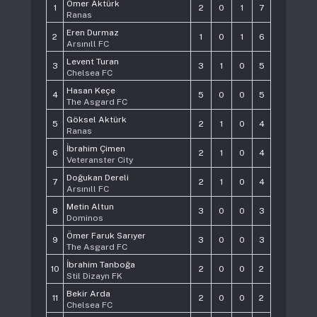
Ömer Aktürk
1
2
0
1
7
Ranas
Eren Durmaz
2
1
0
1
6
Arsınıll FC
Levent Turan
3
3
1
0
5
Chelsea FC
Hasan Keçe
4
5
0
0
5
The Asgard FC
Göksel Aktürk
5
2
1
0
4
Ranas
İbrahim Çimen
6
2
1
0
4
Veteranster City
Doğukan Dereli
7
2
1
0
4
Arsınıll FC
Metin Altun
8
3
0
0
3
Dominos
Ömer Faruk Sarıyer
9
3
0
0
3
The Asgard FC
İbrahim Tanboğa
10
2
0
0
2
Stil Dizayn FK
Bekir Arda
11
2
0
0
2
Chelsea FC