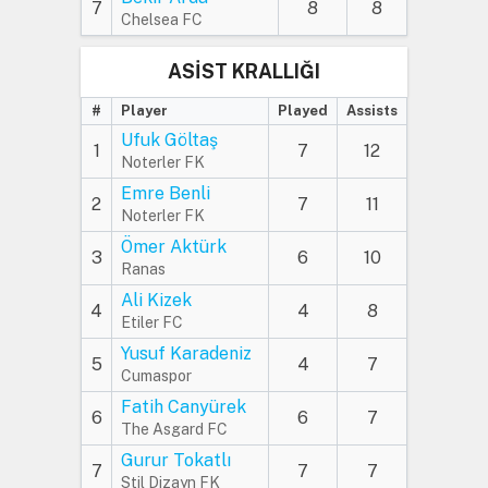
7
8
8
Chelsea FC
ASİST KRALLIĞI
#
Player
Played
Assists
Ufuk Göltaş
1
7
12
Noterler FK
Emre Benli
2
7
11
Noterler FK
Ömer Aktürk
3
6
10
Ranas
Ali Kizek
4
4
8
Etiler FC
Yusuf Karadeniz
5
4
7
Cumaspor
Fatih Canyürek
6
6
7
The Asgard FC
Gurur Tokatlı
7
7
7
Stil Dizayn FK