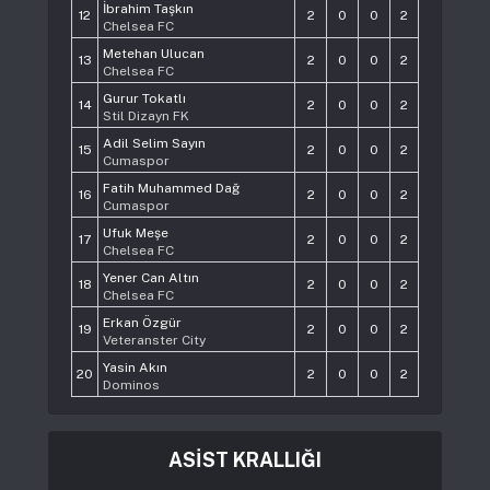
İbrahim Taşkın
12
2
0
0
2
Chelsea FC
Metehan Ulucan
13
2
0
0
2
Chelsea FC
Gurur Tokatlı
14
2
0
0
2
Stil Dizayn FK
Adil Selim Sayın
15
2
0
0
2
Cumaspor
Fatih Muhammed Dağ
16
2
0
0
2
Cumaspor
Ufuk Meşe
17
2
0
0
2
Chelsea FC
Yener Can Altın
18
2
0
0
2
Chelsea FC
Erkan Özgür
19
2
0
0
2
Veteranster City
Yasin Akın
20
2
0
0
2
Dominos
ASİST KRALLIĞI