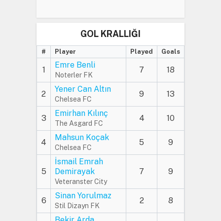
GOL KRALLIĞI
#
Player
Played
Goals
Emre Benli
1
7
18
Noterler FK
Yener Can Altın
2
9
13
Chelsea FC
Emirhan Kılınç
3
4
10
The Asgard FC
Mahsun Koçak
4
5
9
Chelsea FC
İsmail Emrah
5
Demirayak
7
9
Veteranster City
Sinan Yorulmaz
6
2
8
Stil Dizayn FK
Bekir Arda