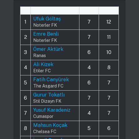
#
Player
Played
Assists
Ufuk Göltaş
1
7
12
Noterler FK
Emre Benli
2
7
11
Noterler FK
Ömer Aktürk
3
6
10
Ranas
Ali Kizek
4
4
8
Etiler FC
Fatih Canyürek
5
6
7
The Asgard FC
Gurur Tokatlı
6
7
7
Stil Dizayn FK
Yusuf Karadeniz
7
4
7
Cumaspor
Mahsun Koçak
8
5
6
Chelsea FC