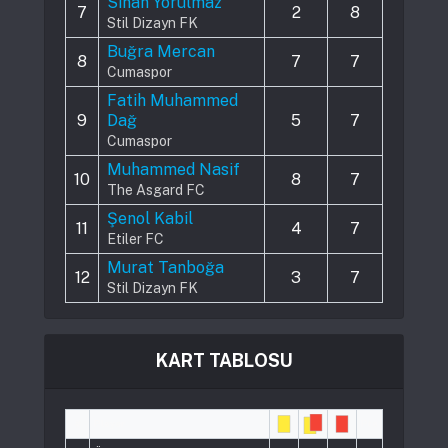
Sinan Yorulmaz
7
2
8
Stil Dizayn FK
Buğra Mercan
8
7
7
Cumaspor
Fatih Muhammed
9
Dağ
5
7
Cumaspor
Muhammed Nasif
10
8
7
The Asgard FC
Şenol Kabil
11
4
7
Etiler FC
Murat Tanboğa
12
3
7
Stil Dizayn FK
KART TABLOSU
#
Player
Pts