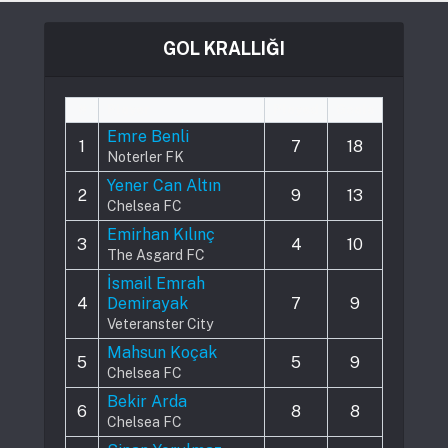
GOL KRALLIĞI
#
Player
Played
Goals
Emre Benli
1
7
18
Noterler FK
Yener Can Altın
2
9
13
Chelsea FC
Emirhan Kılınç
3
4
10
The Asgard FC
İsmail Emrah
4
Demirayak
7
9
Veteranster City
Mahsun Koçak
5
5
9
Chelsea FC
Bekir Arda
6
8
8
Chelsea FC