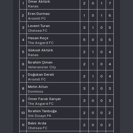
Ömer Aktürk
1
2
0
1
7
Ranas
Eren Durmaz
2
1
0
1
6
Arsınıll FC
Levent Turan
3
3
1
0
5
Chelsea FC
Hasan Keçe
4
5
0
0
5
The Asgard FC
Göksel Aktürk
5
2
1
0
4
Ranas
İbrahim Çimen
6
2
1
0
4
Veteranster City
Doğukan Dereli
7
2
1
0
4
Arsınıll FC
Metin Altun
8
3
0
0
3
Dominos
Ömer Faruk Sarıyer
9
3
0
0
3
The Asgard FC
İbrahim Tanboğa
10
2
0
0
2
Stil Dizayn FK
Bekir Arda
11
2
0
0
2
Chelsea FC