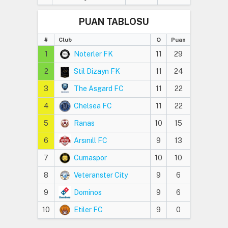
PUAN TABLOSU
#
Club
O
Puan
1
Noterler FK
11
29
2
Stil Dizayn FK
11
24
3
The Asgard FC
11
22
4
Chelsea FC
11
22
5
Ranas
10
15
6
Arsınıll FC
9
13
7
Cumaspor
10
10
8
Veteranster City
9
6
9
Dominos
9
6
10
Etiler FC
9
0