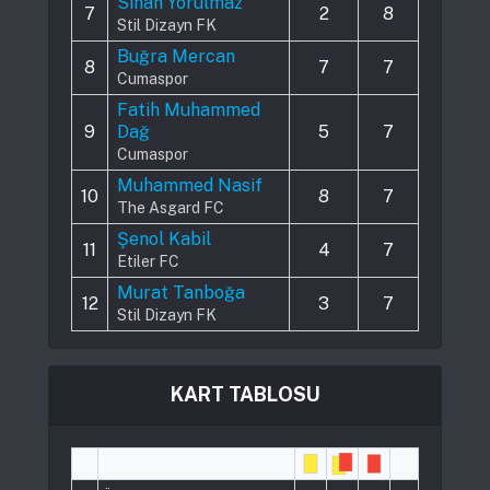
Sinan Yorulmaz
7
2
8
Stil Dizayn FK
Buğra Mercan
8
7
7
Cumaspor
Fatih Muhammed
9
Dağ
5
7
Cumaspor
Muhammed Nasif
10
8
7
The Asgard FC
Şenol Kabil
11
4
7
Etiler FC
Murat Tanboğa
12
3
7
Stil Dizayn FK
KART TABLOSU
#
Player
Pts