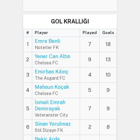
GOL KRALLIĞI
#
Player
Played
Goals
Emre Benli
1
7
18
Noterler FK
Yener Can Altın
2
9
13
Chelsea FC
Emirhan Kılınç
3
4
10
The Asgard FC
Mahsun Koçak
4
5
9
Chelsea FC
İsmail Emrah
5
Demirayak
7
9
Veteranster City
Sinan Yorulmaz
6
2
8
Stil Dizayn FK
Bekir Arda