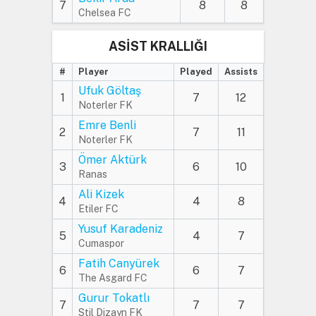
7
8
8
Chelsea FC
ASİST KRALLIĞI
#
Player
Played
Assists
Ufuk Göltaş
1
7
12
Noterler FK
Emre Benli
2
7
11
Noterler FK
Ömer Aktürk
3
6
10
Ranas
Ali Kizek
4
4
8
Etiler FC
Yusuf Karadeniz
5
4
7
Cumaspor
Fatih Canyürek
6
6
7
The Asgard FC
Gurur Tokatlı
7
7
7
Stil Dizayn FK