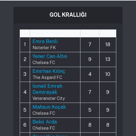
GOL KRALLIĞI
#
Player
Played
Goals
Emre Benli
1
7
18
Noterler FK
Yener Can Altın
2
9
13
Chelsea FC
Emirhan Kılınç
3
4
10
The Asgard FC
İsmail Emrah
4
Demirayak
7
9
Veteranster City
Mahsun Koçak
5
5
9
Chelsea FC
Bekir Arda
6
8
8
Chelsea FC