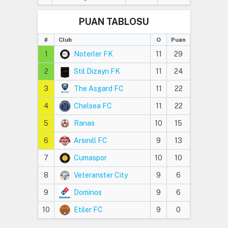
PUAN TABLOSU
#
Club
O
Puan
1
Noterler FK
11
29
2
Stil Dizayn FK
11
24
3
The Asgard FC
11
22
4
Chelsea FC
11
22
5
Ranas
10
15
6
Arsınıll FC
9
13
7
Cumaspor
10
10
8
Veteranster City
9
6
9
Dominos
9
6
10
Etiler FC
9
0