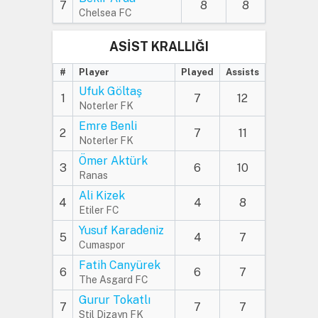
7
8
8
Chelsea FC
ASİST KRALLIĞI
#
Player
Played
Assists
Ufuk Göltaş
1
7
12
Noterler FK
Emre Benli
2
7
11
Noterler FK
Ömer Aktürk
3
6
10
Ranas
Ali Kizek
4
4
8
Etiler FC
Yusuf Karadeniz
5
4
7
Cumaspor
Fatih Canyürek
6
6
7
The Asgard FC
Gurur Tokatlı
7
7
7
Stil Dizayn FK