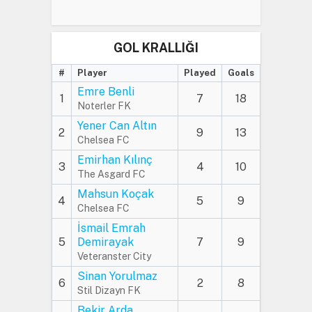
GOL KRALLIĞI
#
Player
Played
Goals
Emre Benli
1
7
18
Noterler FK
Yener Can Altın
2
9
13
Chelsea FC
Emirhan Kılınç
3
4
10
The Asgard FC
Mahsun Koçak
4
5
9
Chelsea FC
İsmail Emrah
5
Demirayak
7
9
Veteranster City
Sinan Yorulmaz
6
2
8
Stil Dizayn FK
Bekir Arda