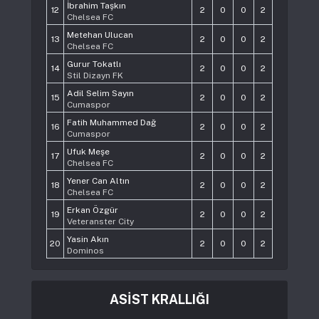
İbrahim Taşkın
12
2
0
0
2
Chelsea FC
Metehan Ulucan
13
2
0
0
2
Chelsea FC
Gurur Tokatlı
14
2
0
0
2
Stil Dizayn FK
Adil Selim Sayın
15
2
0
0
2
Cumaspor
Fatih Muhammed Dağ
16
2
0
0
2
Cumaspor
Ufuk Meşe
17
2
0
0
2
Chelsea FC
Yener Can Altın
18
2
0
0
2
Chelsea FC
Erkan Özgür
19
2
0
0
2
Veteranster City
Yasin Akın
20
2
0
0
2
Dominos
ASİST KRALLIĞI