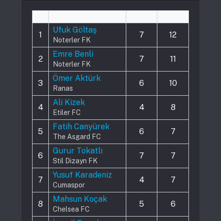
#
Player
Played
Assists
Ufuk Göltaş
1
7
12
Noterler FK
Emre Benli
2
7
11
Noterler FK
Ömer Aktürk
3
6
10
Ranas
Ali Kizek
4
4
8
Etiler FC
Fatih Canyürek
5
6
7
The Asgard FC
Gurur Tokatlı
6
7
7
Stil Dizayn FK
Yusuf Karadeniz
7
4
7
Cumaspor
Mahsun Koçak
8
5
6
Chelsea FC