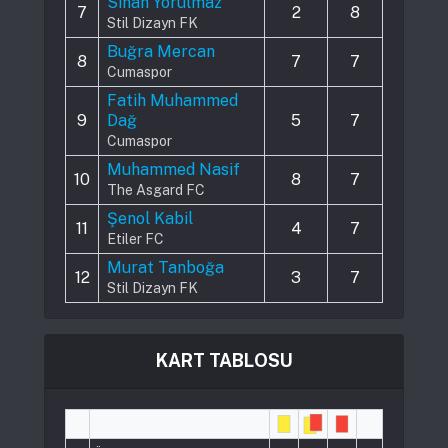
Sinan Yorulmaz
7
2
8
Stil Dizayn FK
Buğra Mercan
8
7
7
Cumaspor
Fatih Muhammed
9
Dağ
5
7
Cumaspor
Muhammed Nasif
10
8
7
The Asgard FC
Şenol Kabil
11
4
7
Etiler FC
Murat Tanboğa
12
3
7
Stil Dizayn FK
KART TABLOSU
#
Player
Pts