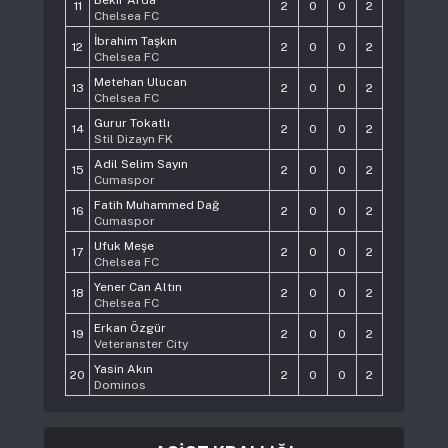
11
2
0
0
2
Chelsea FC
İbrahim Taşkın
12
2
0
0
2
Chelsea FC
Metehan Ulucan
13
2
0
0
2
Chelsea FC
Gurur Tokatlı
14
2
0
0
2
Stil Dizayn FK
Adil Selim Sayın
15
2
0
0
2
Cumaspor
Fatih Muhammed Dağ
16
2
0
0
2
Cumaspor
Ufuk Meşe
17
2
0
0
2
Chelsea FC
Yener Can Altın
18
2
0
0
2
Chelsea FC
Erkan Özgür
19
2
0
0
2
Veteranster City
Yasin Akın
20
2
0
0
2
Dominos