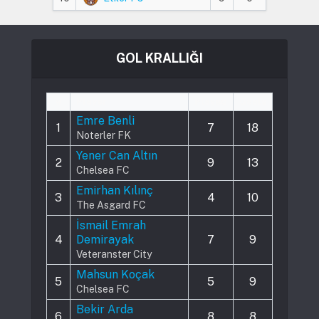
GOL KRALLIĞI
#
Player
Played
Goals
Emre Benli
1
7
18
Noterler FK
Yener Can Altın
2
9
13
Chelsea FC
Emirhan Kılınç
3
4
10
The Asgard FC
İsmail Emrah
4
Demirayak
7
9
Veteranster City
Mahsun Koçak
5
5
9
Chelsea FC
Bekir Arda
6
8
8