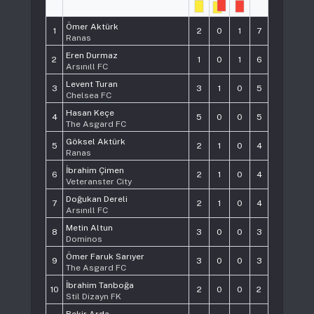
#
Player
Pts
Ömer Aktürk
1
2
0
1
7
Ranas
Eren Durmaz
2
1
0
1
6
Arsınıll FC
Levent Turan
3
3
1
0
5
Chelsea FC
Hasan Keçe
4
5
0
0
5
The Asgard FC
Göksel Aktürk
5
2
1
0
4
Ranas
İbrahim Çimen
6
2
1
0
4
Veteranster City
Doğukan Dereli
7
2
1
0
4
Arsınıll FC
Metin Altun
8
3
0
0
3
Dominos
Ömer Faruk Sarıyer
9
3
0
0
3
The Asgard FC
İbrahim Tanboğa
10
2
0
0
2
Stil Dizayn FK
Bekir Arda