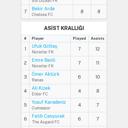
Stil Dizayn FK
Bekir Arda
7
8
8
Chelsea FC
ASİST KRALLIĞI
#
Player
Played
Assists
Ufuk Göltaş
1
7
12
Noterler FK
Emre Benli
2
7
11
Noterler FK
Ömer Aktürk
3
6
10
Ranas
Ali Kizek
4
4
8
Etiler FC
Yusuf Karadeniz
5
4
7
Cumaspor
Fatih Canyürek
6
6
7
The Asgard FC