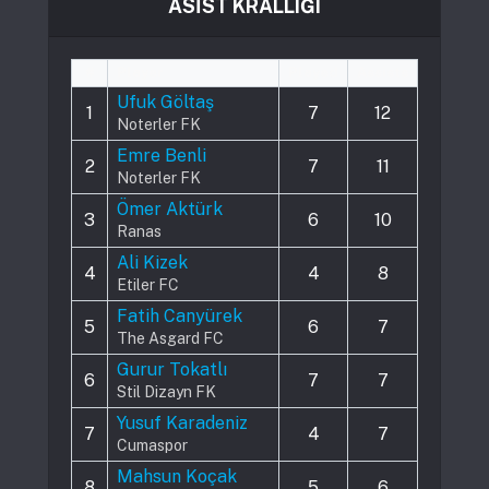
ASİST KRALLIĞI
#
Player
Played
Assists
Ufuk Göltaş
1
7
12
Noterler FK
Emre Benli
2
7
11
Noterler FK
Ömer Aktürk
3
6
10
Ranas
Ali Kizek
4
4
8
Etiler FC
Fatih Canyürek
5
6
7
The Asgard FC
Gurur Tokatlı
6
7
7
Stil Dizayn FK
Yusuf Karadeniz
7
4
7
Cumaspor
Mahsun Koçak
8
5
6