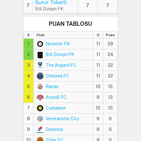
Gurur Tokatlı
7
7
7
Stil Dizayn FK
PUAN TABLOSU
#
Club
O
Puan
1
Noterler FK
11
29
2
Stil Dizayn FK
11
24
3
The Asgard FC
11
22
4
Chelsea FC
11
22
5
Ranas
10
15
6
Arsınıll FC
9
13
7
Cumaspor
10
10
8
Veteranster City
9
6
9
Dominos
9
6
10
Etiler FC
9
0