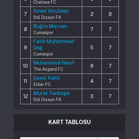
Chelsea FC
Sinan Yorulmaz
7
2
8
Stil Dizayn FK
Buğra Mercan
8
7
7
Cumaspor
Fatih Muhammed
9
Dağ
5
7
Cumaspor
Muhammed Nasif
10
8
7
The Asgard FC
Şenol Kabil
11
4
7
Etiler FC
Murat Tanboğa
12
3
7
Stil Dizayn FK
KART TABLOSU