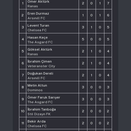
Ömer Aktürk
1
2
0
1
7
Ranas
Eren Durmaz
2
1
0
1
6
Arsınıll FC
Levent Turan
3
3
1
0
5
Chelsea FC
Hasan Keçe
4
5
0
0
5
The Asgard FC
Göksel Aktürk
5
2
1
0
4
Ranas
İbrahim Çimen
6
2
1
0
4
Veteranster City
Doğukan Dereli
7
2
1
0
4
Arsınıll FC
Metin Altun
8
3
0
0
3
Dominos
Ömer Faruk Sarıyer
9
3
0
0
3
The Asgard FC
İbrahim Tanboğa
10
2
0
0
2
Stil Dizayn FK
Bekir Arda
11
2
0
0
2
Chelsea FC