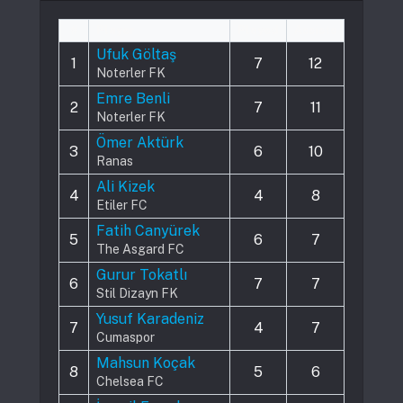
#
Player
Played
Assists
Ufuk Göltaş
1
7
12
Noterler FK
Emre Benli
2
7
11
Noterler FK
Ömer Aktürk
3
6
10
Ranas
Ali Kizek
4
4
8
Etiler FC
Fatih Canyürek
5
6
7
The Asgard FC
Gurur Tokatlı
6
7
7
Stil Dizayn FK
Yusuf Karadeniz
7
4
7
Cumaspor
Mahsun Koçak
8
5
6
Chelsea FC