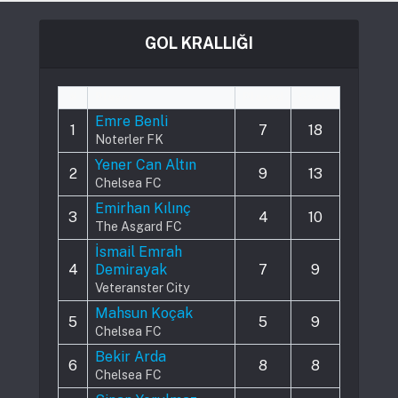
GOL KRALLIĞI
#
Player
Played
Goals
Emre Benli
1
7
18
Noterler FK
Yener Can Altın
2
9
13
Chelsea FC
Emirhan Kılınç
3
4
10
The Asgard FC
İsmail Emrah
4
Demirayak
7
9
Veteranster City
Mahsun Koçak
5
5
9
Chelsea FC
Bekir Arda
6
8
8
Chelsea FC