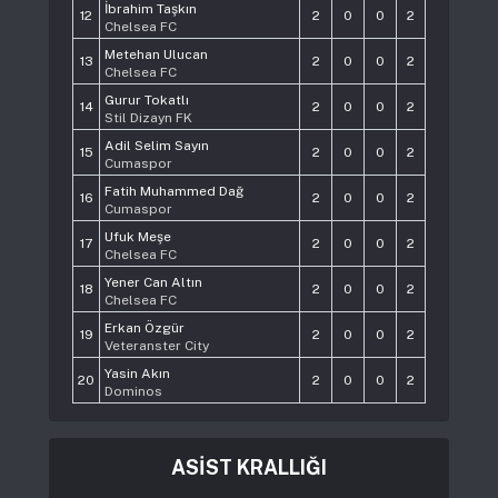
İbrahim Taşkın
12
2
0
0
2
Chelsea FC
Metehan Ulucan
13
2
0
0
2
Chelsea FC
Gurur Tokatlı
14
2
0
0
2
Stil Dizayn FK
Adil Selim Sayın
15
2
0
0
2
Cumaspor
Fatih Muhammed Dağ
16
2
0
0
2
Cumaspor
Ufuk Meşe
17
2
0
0
2
Chelsea FC
Yener Can Altın
18
2
0
0
2
Chelsea FC
Erkan Özgür
19
2
0
0
2
Veteranster City
Yasin Akın
20
2
0
0
2
Dominos
ASİST KRALLIĞI