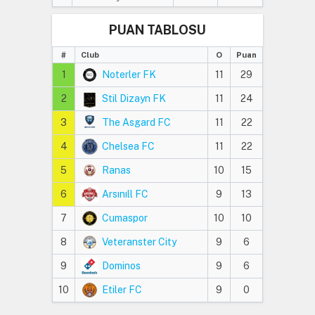
PUAN TABLOSU
#
Club
O
Puan
1
Noterler FK
11
29
2
Stil Dizayn FK
11
24
3
The Asgard FC
11
22
4
Chelsea FC
11
22
5
Ranas
10
15
6
Arsınıll FC
9
13
7
Cumaspor
10
10
8
Veteranster City
9
6
9
Dominos
9
6
10
Etiler FC
9
0