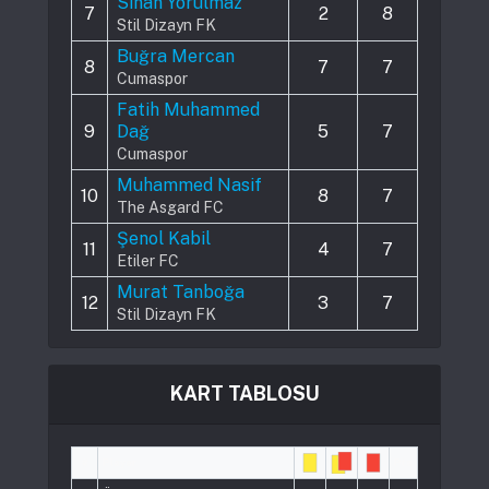
Sinan Yorulmaz
7
2
8
Stil Dizayn FK
Buğra Mercan
8
7
7
Cumaspor
Fatih Muhammed
9
Dağ
5
7
Cumaspor
Muhammed Nasif
10
8
7
The Asgard FC
Şenol Kabil
11
4
7
Etiler FC
Murat Tanboğa
12
3
7
Stil Dizayn FK
KART TABLOSU
#
Player
Pts