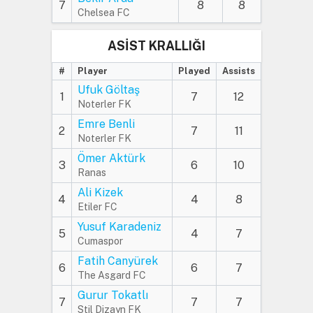
7
8
8
Chelsea FC
ASİST KRALLIĞI
#
Player
Played
Assists
Ufuk Göltaş
1
7
12
Noterler FK
Emre Benli
2
7
11
Noterler FK
Ömer Aktürk
3
6
10
Ranas
Ali Kizek
4
4
8
Etiler FC
Yusuf Karadeniz
5
4
7
Cumaspor
Fatih Canyürek
6
6
7
The Asgard FC
Gurur Tokatlı
7
7
7
Stil Dizayn FK