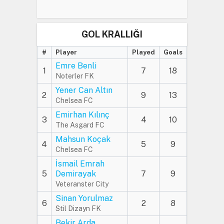
GOL KRALLIĞI
#
Player
Played
Goals
Emre Benli
1
7
18
Noterler FK
Yener Can Altın
2
9
13
Chelsea FC
Emirhan Kılınç
3
4
10
The Asgard FC
Mahsun Koçak
4
5
9
Chelsea FC
İsmail Emrah
5
Demirayak
7
9
Veteranster City
Sinan Yorulmaz
6
2
8
Stil Dizayn FK
Bekir Arda