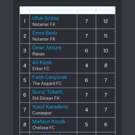
#
Player
Played
Assists
Ufuk Göltaş
1
7
12
Noterler FK
Emre Benli
2
7
11
Noterler FK
Ömer Aktürk
3
6
10
Ranas
Ali Kizek
4
4
8
Etiler FC
Fatih Canyürek
5
6
7
The Asgard FC
Gurur Tokatlı
6
7
7
Stil Dizayn FK
Yusuf Karadeniz
7
4
7
Cumaspor
Mahsun Koçak
8
5
6
Chelsea FC