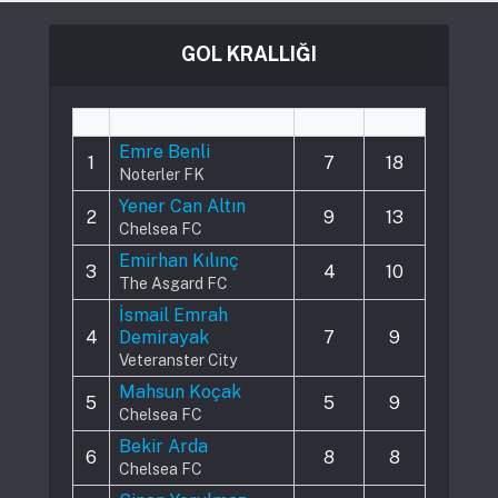
GOL KRALLIĞI
#
Player
Played
Goals
Emre Benli
1
7
18
Noterler FK
Yener Can Altın
2
9
13
Chelsea FC
Emirhan Kılınç
3
4
10
The Asgard FC
İsmail Emrah
4
Demirayak
7
9
Veteranster City
Mahsun Koçak
5
5
9
Chelsea FC
Bekir Arda
6
8
8
Chelsea FC