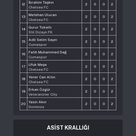
İbrahim Taşkın
12
2
0
0
2
Chelsea FC
Metehan Ulucan
13
2
0
0
2
Chelsea FC
Gurur Tokatlı
14
2
0
0
2
Stil Dizayn FK
Adil Selim Sayın
15
2
0
0
2
Cumaspor
Fatih Muhammed Dağ
16
2
0
0
2
Cumaspor
Ufuk Meşe
17
2
0
0
2
Chelsea FC
Yener Can Altın
18
2
0
0
2
Chelsea FC
Erkan Özgür
19
2
0
0
2
Veteranster City
Yasin Akın
20
2
0
0
2
Dominos
ASİST KRALLIĞI