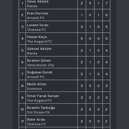
Ömer Aktürk
1
2
0
1
7
Ranas
Eren Durmaz
2
1
0
1
6
Arsınıll FC
Levent Turan
3
3
1
0
5
Chelsea FC
Hasan Keçe
4
5
0
0
5
The Asgard FC
Göksel Aktürk
5
2
1
0
4
Ranas
İbrahim Çimen
6
2
1
0
4
Veteranster City
Doğukan Dereli
7
2
1
0
4
Arsınıll FC
Metin Altun
8
3
0
0
3
Dominos
Ömer Faruk Sarıyer
9
3
0
0
3
The Asgard FC
İbrahim Tanboğa
10
2
0
0
2
Stil Dizayn FK
Bekir Arda
11
2
0
0
2
Chelsea FC