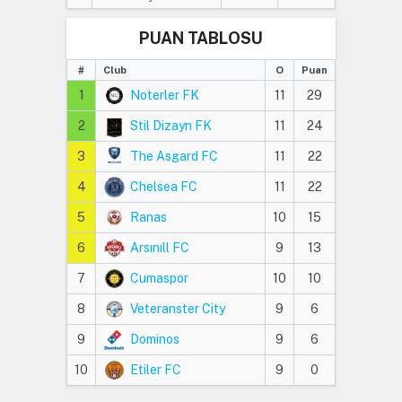
PUAN TABLOSU
#
Club
O
Puan
1
Noterler FK
11
29
2
Stil Dizayn FK
11
24
3
The Asgard FC
11
22
4
Chelsea FC
11
22
5
Ranas
10
15
6
Arsınıll FC
9
13
7
Cumaspor
10
10
8
Veteranster City
9
6
9
Dominos
9
6
10
Etiler FC
9
0