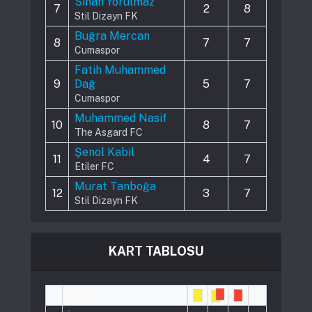
Sinan Yorulmaz
7
2
8
Stil Dizayn FK
Buğra Mercan
8
7
7
Cumaspor
Fatih Muhammed
9
Dağ
5
7
Cumaspor
Muhammed Nasif
10
8
7
The Asgard FC
Şenol Kabil
11
4
7
Etiler FC
Murat Tanboğa
12
3
7
Stil Dizayn FK
KART TABLOSU
#
Player
Pts