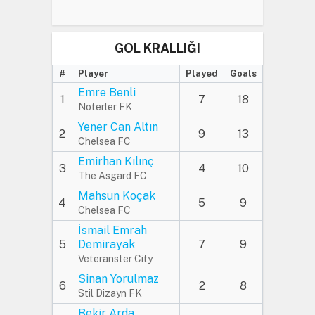
GOL KRALLIĞI
#
Player
Played
Goals
Emre Benli
1
7
18
Noterler FK
Yener Can Altın
2
9
13
Chelsea FC
Emirhan Kılınç
3
4
10
The Asgard FC
Mahsun Koçak
4
5
9
Chelsea FC
İsmail Emrah
5
Demirayak
7
9
Veteranster City
Sinan Yorulmaz
6
2
8
Stil Dizayn FK
Bekir Arda