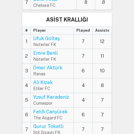
7
8
8
Chelsea FC
ASİST KRALLIĞI
#
Player
Played
Assists
Ufuk Göltaş
1
7
12
Noterler FK
Emre Benli
2
7
11
Noterler FK
Ömer Aktürk
3
6
10
Ranas
Ali Kizek
4
4
8
Etiler FC
Yusuf Karadeniz
5
4
7
Cumaspor
Fatih Canyürek
6
6
7
The Asgard FC
Gurur Tokatlı
7
7
7
Stil Dizayn FK