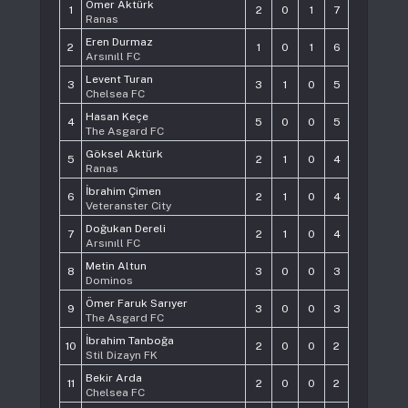
Ömer Aktürk
1
2
0
1
7
Ranas
Eren Durmaz
2
1
0
1
6
Arsınıll FC
Levent Turan
3
3
1
0
5
Chelsea FC
Hasan Keçe
4
5
0
0
5
The Asgard FC
Göksel Aktürk
5
2
1
0
4
Ranas
İbrahim Çimen
6
2
1
0
4
Veteranster City
Doğukan Dereli
7
2
1
0
4
Arsınıll FC
Metin Altun
8
3
0
0
3
Dominos
Ömer Faruk Sarıyer
9
3
0
0
3
The Asgard FC
İbrahim Tanboğa
10
2
0
0
2
Stil Dizayn FK
Bekir Arda
11
2
0
0
2
Chelsea FC