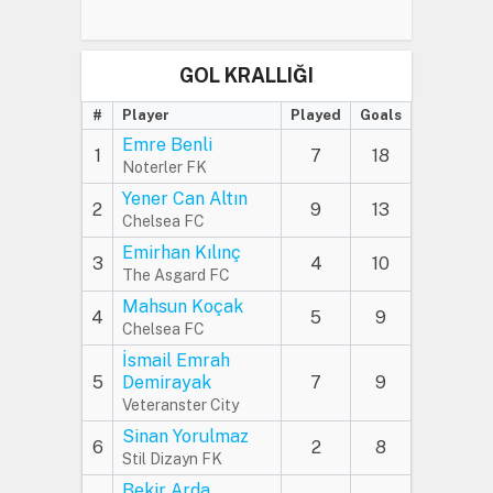
GOL KRALLIĞI
#
Player
Played
Goals
Emre Benli
1
7
18
Noterler FK
Yener Can Altın
2
9
13
Chelsea FC
Emirhan Kılınç
3
4
10
The Asgard FC
Mahsun Koçak
4
5
9
Chelsea FC
İsmail Emrah
5
Demirayak
7
9
Veteranster City
Sinan Yorulmaz
6
2
8
Stil Dizayn FK
Bekir Arda