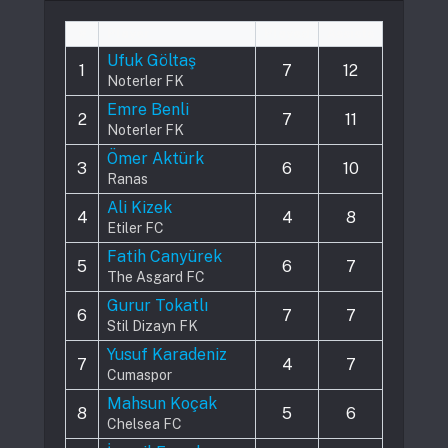
#
Player
Played
Assists
Ufuk Göltaş
1
7
12
Noterler FK
Emre Benli
2
7
11
Noterler FK
Ömer Aktürk
3
6
10
Ranas
Ali Kizek
4
4
8
Etiler FC
Fatih Canyürek
5
6
7
The Asgard FC
Gurur Tokatlı
6
7
7
Stil Dizayn FK
Yusuf Karadeniz
7
4
7
Cumaspor
Mahsun Koçak
8
5
6
Chelsea FC