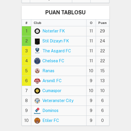
PUAN TABLOSU
#
Club
O
Puan
1
Noterler FK
11
29
2
Stil Dizayn FK
11
24
3
The Asgard FC
11
22
4
Chelsea FC
11
22
5
Ranas
10
15
6
Arsınıll FC
9
13
7
Cumaspor
10
10
8
Veteranster City
9
6
9
Dominos
9
6
10
Etiler FC
9
0