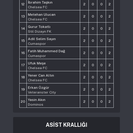
İbrahim Taşkın
12
2
0
0
2
Chelsea FC
Metehan Ulucan
13
2
0
0
2
Chelsea FC
Gurur Tokatlı
14
2
0
0
2
Stil Dizayn FK
Adil Selim Sayın
15
2
0
0
2
Cumaspor
Fatih Muhammed Dağ
16
2
0
0
2
Cumaspor
Ufuk Meşe
17
2
0
0
2
Chelsea FC
Yener Can Altın
18
2
0
0
2
Chelsea FC
Erkan Özgür
19
2
0
0
2
Veteranster City
Yasin Akın
20
2
0
0
2
Dominos
ASİST KRALLIĞI