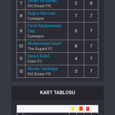
Sinan Yorulmaz
7
2
8
Stil Dizayn FK
Buğra Mercan
8
7
7
Cumaspor
Fatih Muhammed
9
Dağ
5
7
Cumaspor
Muhammed Nasif
10
8
7
The Asgard FC
Şenol Kabil
11
4
7
Etiler FC
Murat Tanboğa
12
3
7
Stil Dizayn FK
KART TABLOSU
#
Player
Pts