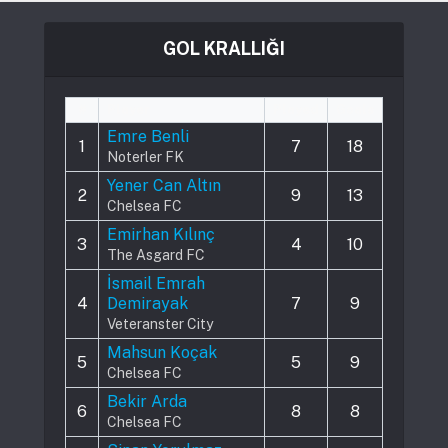
GOL KRALLIĞI
#
Player
Played
Goals
Emre Benli
1
7
18
Noterler FK
Yener Can Altın
2
9
13
Chelsea FC
Emirhan Kılınç
3
4
10
The Asgard FC
İsmail Emrah
4
Demirayak
7
9
Veteranster City
Mahsun Koçak
5
5
9
Chelsea FC
Bekir Arda
6
8
8
Chelsea FC