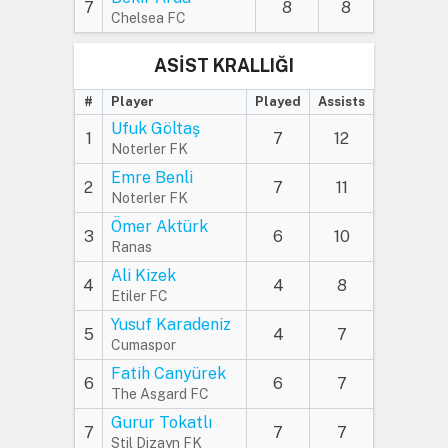
7
8
8
Chelsea FC
ASİST KRALLIĞI
#
Player
Played
Assists
Ufuk Göltaş
1
7
12
Noterler FK
Emre Benli
2
7
11
Noterler FK
Ömer Aktürk
3
6
10
Ranas
Ali Kizek
4
4
8
Etiler FC
Yusuf Karadeniz
5
4
7
Cumaspor
Fatih Canyürek
6
6
7
The Asgard FC
Gurur Tokatlı
7
7
7
Stil Dizayn FK