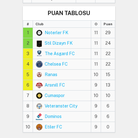
PUAN TABLOSU
#
Club
O
Puan
1
Noterler FK
11
29
2
Stil Dizayn FK
11
24
3
The Asgard FC
11
22
4
Chelsea FC
11
22
5
Ranas
10
15
6
Arsınıll FC
9
13
7
Cumaspor
10
10
8
Veteranster City
9
6
9
Dominos
9
6
10
Etiler FC
9
0