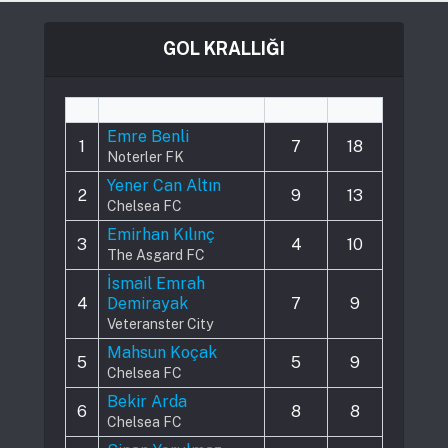
GOL KRALLIĞI
#
Player
Played
Goals
Emre Benli
1
7
18
Noterler FK
Yener Can Altın
2
9
13
Chelsea FC
Emirhan Kılınç
3
4
10
The Asgard FC
İsmail Emrah
4
Demirayak
7
9
Veteranster City
Mahsun Koçak
5
5
9
Chelsea FC
Bekir Arda
6
8
8
Chelsea FC