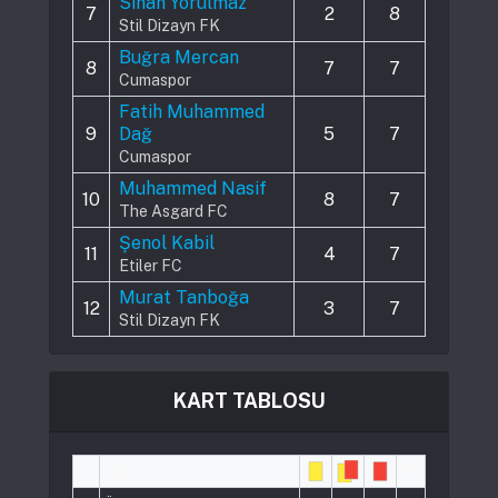
Sinan Yorulmaz
7
2
8
Stil Dizayn FK
Buğra Mercan
8
7
7
Cumaspor
Fatih Muhammed
9
Dağ
5
7
Cumaspor
Muhammed Nasif
10
8
7
The Asgard FC
Şenol Kabil
11
4
7
Etiler FC
Murat Tanboğa
12
3
7
Stil Dizayn FK
KART TABLOSU
#
Player
Pts