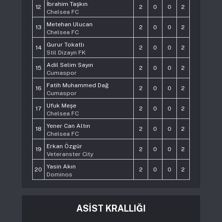
İbrahim Taşkın
12
2
0
0
2
Chelsea FC
Metehan Ulucan
13
2
0
0
2
Chelsea FC
Gurur Tokatlı
14
2
0
0
2
Stil Dizayn FK
Adil Selim Sayın
15
2
0
0
2
Cumaspor
Fatih Muhammed Dağ
16
2
0
0
2
Cumaspor
Ufuk Meşe
17
2
0
0
2
Chelsea FC
Yener Can Altın
18
2
0
0
2
Chelsea FC
Erkan Özgür
19
2
0
0
2
Veteranster City
Yasin Akın
20
2
0
0
2
Dominos
ASİST KRALLIĞI