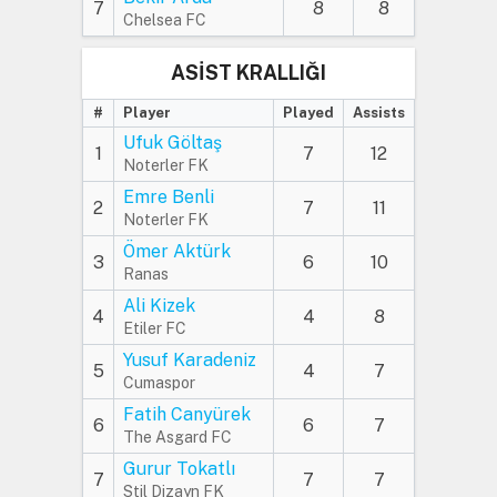
7
8
8
Chelsea FC
ASİST KRALLIĞI
#
Player
Played
Assists
Ufuk Göltaş
1
7
12
Noterler FK
Emre Benli
2
7
11
Noterler FK
Ömer Aktürk
3
6
10
Ranas
Ali Kizek
4
4
8
Etiler FC
Yusuf Karadeniz
5
4
7
Cumaspor
Fatih Canyürek
6
6
7
The Asgard FC
Gurur Tokatlı
7
7
7
Stil Dizayn FK