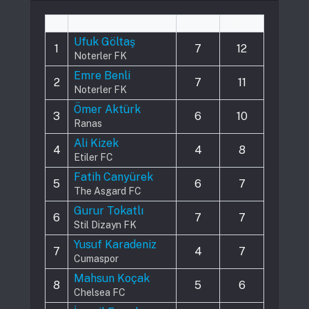
#
Player
Played
Assists
Ufuk Göltaş
1
7
12
Noterler FK
Emre Benli
2
7
11
Noterler FK
Ömer Aktürk
3
6
10
Ranas
Ali Kizek
4
4
8
Etiler FC
Fatih Canyürek
5
6
7
The Asgard FC
Gurur Tokatlı
6
7
7
Stil Dizayn FK
Yusuf Karadeniz
7
4
7
Cumaspor
Mahsun Koçak
8
5
6
Chelsea FC