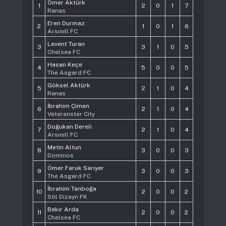
Ömer Aktürk
1
2
0
1
7
Ranas
Eren Durmaz
2
1
0
1
6
Arsınıll FC
Levent Turan
3
3
1
0
5
Chelsea FC
Hasan Keçe
4
5
0
0
5
The Asgard FC
Göksel Aktürk
5
2
1
0
4
Ranas
İbrahim Çimen
6
2
1
0
4
Veteranster City
Doğukan Dereli
7
2
1
0
4
Arsınıll FC
Metin Altun
8
3
0
0
3
Dominos
Ömer Faruk Sarıyer
9
3
0
0
3
The Asgard FC
İbrahim Tanboğa
10
2
0
0
2
Stil Dizayn FK
Bekir Arda
11
2
0
0
2
Chelsea FC