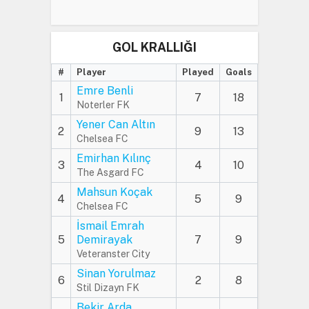
GOL KRALLIĞI
#
Player
Played
Goals
Emre Benli
1
7
18
Noterler FK
Yener Can Altın
2
9
13
Chelsea FC
Emirhan Kılınç
3
4
10
The Asgard FC
Mahsun Koçak
4
5
9
Chelsea FC
İsmail Emrah
5
Demirayak
7
9
Veteranster City
Sinan Yorulmaz
6
2
8
Stil Dizayn FK
Bekir Arda