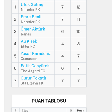
Ufuk Göltaş
1
7
12
Noterler FK
Emre Benli
2
7
11
Noterler FK
Ömer Aktürk
3
6
10
Ranas
Ali Kizek
4
4
8
Etiler FC
Yusuf Karadeniz
5
4
7
Cumaspor
Fatih Canyürek
6
6
7
The Asgard FC
Gurur Tokatlı
7
7
7
Stil Dizayn FK
PUAN TABLOSU
#
Club
O
Puan