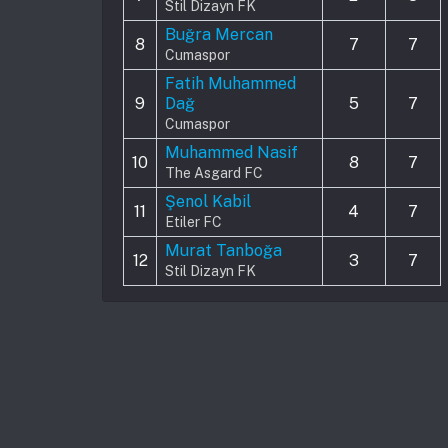
Stil Dizayn FK
Buğra Mercan
8
7
7
Cumaspor
Fatih Muhammed
9
Dağ
5
7
Cumaspor
Muhammed Nasif
10
8
7
The Asgard FC
Şenol Kabil
11
4
7
Etiler FC
Murat Tanboğa
12
3
7
Stil Dizayn FK