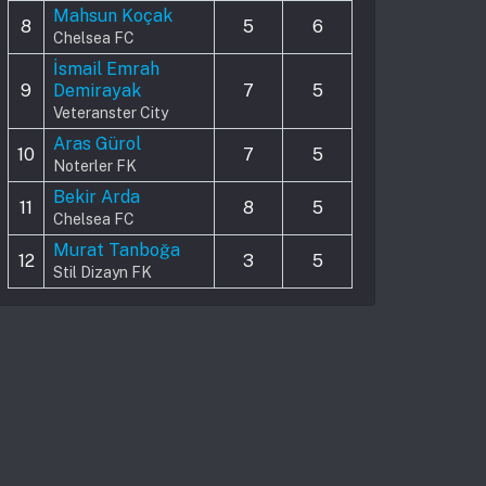
Mahsun Koçak
8
5
6
Chelsea FC
İsmail Emrah
9
Demirayak
7
5
Veteranster City
Aras Gürol
10
7
5
Noterler FK
Bekir Arda
11
8
5
Chelsea FC
Murat Tanboğa
12
3
5
Stil Dizayn FK