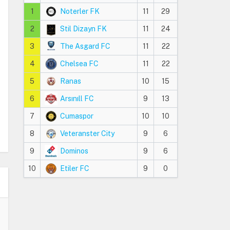
1
Noterler FK
11
29
2
Stil Dizayn FK
11
24
3
The Asgard FC
11
22
4
Chelsea FC
11
22
5
Ranas
10
15
6
Arsınıll FC
9
13
7
Cumaspor
10
10
8
Veteranster City
9
6
9
Dominos
9
6
10
Etiler FC
9
0