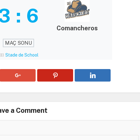
3
:
6
Comancheros
MAÇ SONU
Stade de School
ave a Comment