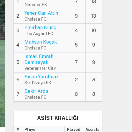
1
7
18
Noterler FK
Yener Can Altın
2
9
13
Chelsea FC
Emirhan Kılınç
3
4
10
The Asgard FC
Mahsun Koçak
4
5
9
Chelsea FC
İsmail Emrah
5
Demirayak
7
9
Veteranster City
Sinan Yorulmaz
6
2
8
Stil Dizayn FK
Bekir Arda
7
8
8
Chelsea FC
ASİST KRALLIĞI
#
Player
Played
Assists