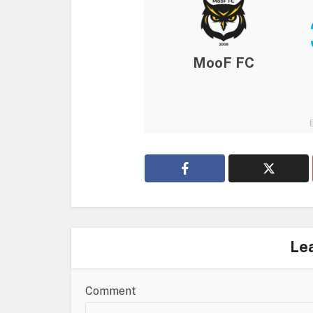
MooF FC
Le
Comment