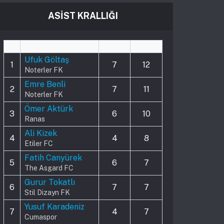
ASİST KRALLIĞI
#
Player
Played
Assists
Ufuk Göltaş
1
7
12
Noterler FK
Emre Benli
2
7
11
Noterler FK
Ömer Aktürk
3
6
10
Ranas
Ali Kizek
4
4
8
Etiler FC
Fatih Canyürek
5
6
7
The Asgard FC
Gurur Tokatlı
6
7
7
Stil Dizayn FK
Yusuf Karadeniz
7
4
7
Cumaspor