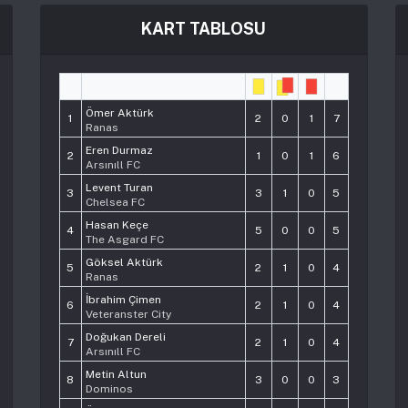
KART TABLOSU
#
Player
Pts
Ömer Aktürk
1
2
0
1
7
Ranas
Eren Durmaz
2
1
0
1
6
Arsınıll FC
Levent Turan
3
3
1
0
5
Chelsea FC
Hasan Keçe
4
5
0
0
5
The Asgard FC
Göksel Aktürk
5
2
1
0
4
Ranas
İbrahim Çimen
6
2
1
0
4
Veteranster City
Doğukan Dereli
7
2
1
0
4
Arsınıll FC
Metin Altun
8
3
0
0
3
Dominos