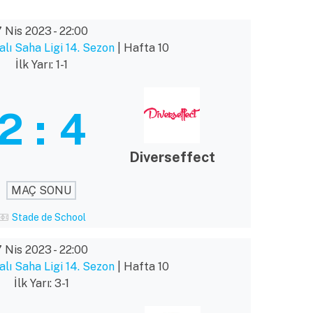
7 Nis 2023
-
22:00
lı Saha Ligi 14. Sezon
| Hafta 10
İlk Yarı: 1-1
2
:
4
Diverseffect
MAÇ SONU
Stade de School
7 Nis 2023
-
22:00
lı Saha Ligi 14. Sezon
| Hafta 10
İlk Yarı: 3-1