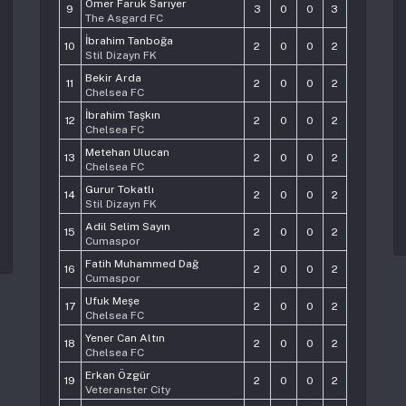
Ömer Faruk Sarıyer
9
3
0
0
3
The Asgard FC
İbrahim Tanboğa
10
2
0
0
2
Stil Dizayn FK
Bekir Arda
11
2
0
0
2
Chelsea FC
İbrahim Taşkın
12
2
0
0
2
Chelsea FC
Metehan Ulucan
13
2
0
0
2
Chelsea FC
Gurur Tokatlı
14
2
0
0
2
Stil Dizayn FK
Adil Selim Sayın
15
2
0
0
2
Cumaspor
Fatih Muhammed Dağ
16
2
0
0
2
Cumaspor
Ufuk Meşe
17
2
0
0
2
Chelsea FC
Yener Can Altın
18
2
0
0
2
Chelsea FC
Erkan Özgür
19
2
0
0
2
Veteranster City