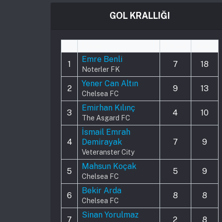
GOL KRALLIĞI
#
Player
Played
Goals
Emre Benli
1
7
18
Noterler FK
Yener Can Altın
2
9
13
Chelsea FC
Emirhan Kılınç
3
4
10
The Asgard FC
İsmail Emrah
4
Demirayak
7
9
Veteranster City
Mahsun Koçak
5
5
9
Chelsea FC
Bekir Arda
6
8
8
Chelsea FC
Sinan Yorulmaz
7
2
8