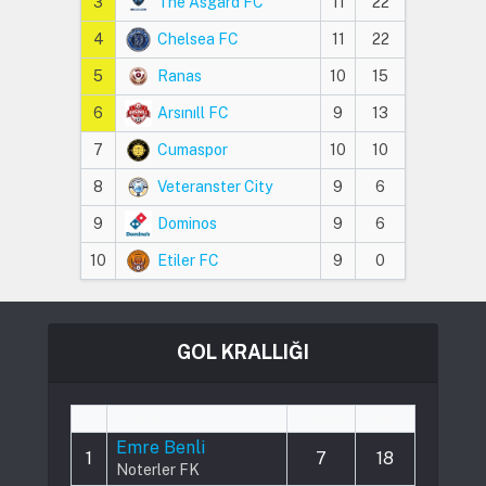
3
The Asgard FC
11
22
4
Chelsea FC
11
22
5
Ranas
10
15
6
Arsınıll FC
9
13
7
Cumaspor
10
10
8
Veteranster City
9
6
9
Dominos
9
6
10
Etiler FC
9
0
GOL KRALLIĞI
#
Player
Played
Goals
Emre Benli
1
7
18
Noterler FK