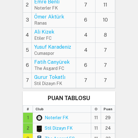
Emre Benli
2
7
11
Noterler FK
Ömer Aktürk
3
6
10
Ranas
Ali Kizek
4
4
8
Etiler FC
Yusuf Karadeniz
5
4
7
Cumaspor
Fatih Canyürek
6
6
7
The Asgard FC
Gurur Tokatlı
7
7
7
Stil Dizayn FK
PUAN TABLOSU
#
Club
O
Puan
1
Noterler FK
11
29
2
Stil Dizayn FK
11
24