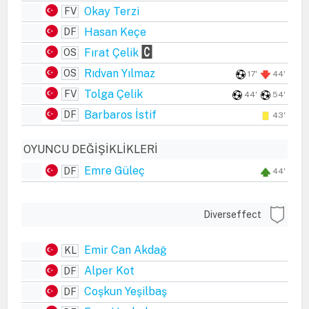
Okay Terzi
FV
Hasan Keçe
DF
Fırat Çelik
OS
Rıdvan Yılmaz
OS
17'
44'
Tolga Çelik
FV
44'
54'
Barbaros İstif
DF
43'
OYUNCU DEĞIŞIKLIKLERI
Emre Güleç
DF
44'
Diverseffect
Emir Can Akdağ
KL
Alper Kot
DF
Coşkun Yeşilbaş
DF