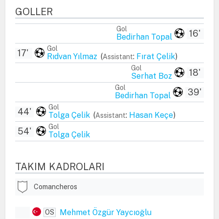
GOLLER
Gol
16'
Bedirhan Topal
Gol
17'
Rıdvan Yılmaz
(
:
Fırat Çelik
)
Assistant
Gol
18'
Serhat Boz
Gol
39'
Bedirhan Topal
Gol
44'
Tolga Çelik
(
:
Hasan Keçe
)
Assistant
Gol
54'
Tolga Çelik
TAKIM KADROLARI
Comancheros
Mehmet Özgür Yaycıoğlu
OS