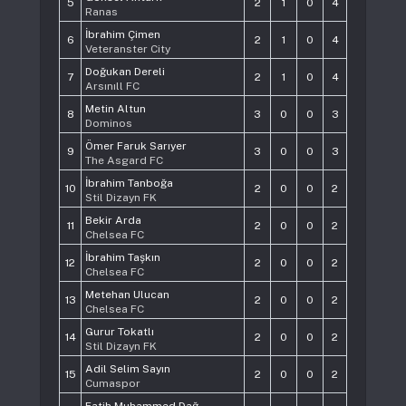
5
2
1
0
4
Ranas
İbrahim Çimen
6
2
1
0
4
Veteranster City
Doğukan Dereli
7
2
1
0
4
Arsınıll FC
Metin Altun
8
3
0
0
3
Dominos
Ömer Faruk Sarıyer
9
3
0
0
3
The Asgard FC
İbrahim Tanboğa
10
2
0
0
2
Stil Dizayn FK
Bekir Arda
11
2
0
0
2
Chelsea FC
İbrahim Taşkın
12
2
0
0
2
Chelsea FC
Metehan Ulucan
13
2
0
0
2
Chelsea FC
Gurur Tokatlı
14
2
0
0
2
Stil Dizayn FK
Adil Selim Sayın
15
2
0
0
2
Cumaspor
Fatih Muhammed Dağ