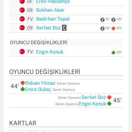
Eren Hasbahçe
DF
Gökhan Akar
OS
Bedirhan Topal
FV
16'
39'
Serhat Boz
OS
18'
45'
OYUNCU DEĞIŞIKLIKLERI
Engin Konuk
FV
45'
OYUNCU DEĞIŞIKLIKLERI
Rıdvan Yılmaz
Çıkan Oyuncu
44'
Emre Güleç
Giren Oyuncu
Serhat Boz
Çıkan Oyuncu
45'
Engin Konuk
Giren Oyuncu
KARTLAR