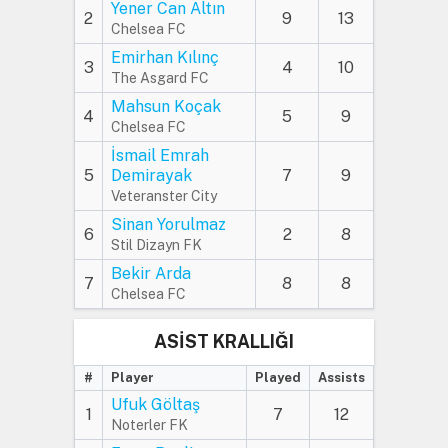
Yener Can Altın
2
9
13
Chelsea FC
Emirhan Kılınç
3
4
10
The Asgard FC
Mahsun Koçak
4
5
9
Chelsea FC
İsmail Emrah
5
Demirayak
7
9
Veteranster City
Sinan Yorulmaz
6
2
8
Stil Dizayn FK
Bekir Arda
7
8
8
Chelsea FC
ASİST KRALLIĞI
#
Player
Played
Assists
Ufuk Göltaş
1
7
12
Noterler FK