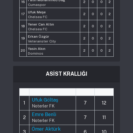
16
2
0
0
2
Cumaspor
Ufuk Meşe
17
2
0
0
2
Chelsea FC
Yener Can Altın
18
2
0
0
2
Chelsea FC
Erkan Özgür
19
2
0
0
2
Veteranster City
Yasin Akın
20
2
0
0
2
Dominos
ASİST KRALLIĞI
#
Player
Played
Assists
Ufuk Göltaş
1
7
12
Noterler FK
Emre Benli
2
7
11
Noterler FK
Ömer Aktürk
3
6
10