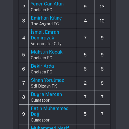
Yener Can Altın
2
9
13
Chelsea FC
Emirhan Kılınç
3
4
10
The Asgard FC
İsmail Emrah
4
Demirayak
7
9
Veteranster City
Mahsun Koçak
5
5
9
Chelsea FC
Bekir Arda
6
8
8
Chelsea FC
Sinan Yorulmaz
7
2
8
Stil Dizayn FK
Buğra Mercan
8
7
7
Cumaspor
Fatih Muhammed
9
Dağ
5
7
Cumaspor
Muhammed Nasif