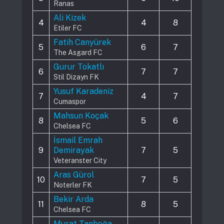
Ranas
Ali Kizek
4
4
8
Etiler FC
Fatih Canyürek
5
6
7
The Asgard FC
Gurur Tokatlı
6
7
7
Stil Dizayn FK
Yusuf Karadeniz
7
4
7
Cumaspor
Mahsun Koçak
8
5
6
Chelsea FC
İsmail Emrah
9
Demirayak
7
5
Veteranster City
Aras Gürol
10
7
5
Noterler FK
Bekir Arda
11
8
5
Chelsea FC
Murat Tanboğa