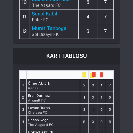
10
8
7
The Asgard FC
Şenol Kabil
11
4
7
Etiler FC
Murat Tanboğa
12
3
7
Stil Dizayn FK
KART TABLOSU
#
Player
Pts
Ömer Aktürk
1
2
0
1
7
Ranas
Eren Durmaz
2
1
0
1
6
Arsınıll FC
Levent Turan
3
3
1
0
5
Chelsea FC
Hasan Keçe
4
5
0
0
5
The Asgard FC
Göksel Aktürk