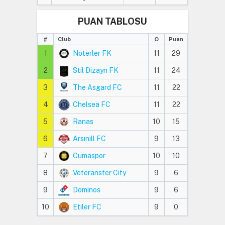
PUAN TABLOSU
#
Club
O
Puan
1
Noterler FK
11
29
2
Stil Dizayn FK
11
24
3
The Asgard FC
11
22
4
Chelsea FC
11
22
5
Ranas
10
15
6
Arsınıll FC
9
13
7
Cumaspor
10
10
8
Veteranster City
9
6
9
Dominos
9
6
10
Etiler FC
9
0