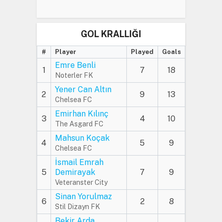
GOL KRALLIĞI
#
Player
Played
Goals
Emre Benli
1
7
18
Noterler FK
Yener Can Altın
2
9
13
Chelsea FC
Emirhan Kılınç
3
4
10
The Asgard FC
Mahsun Koçak
4
5
9
Chelsea FC
İsmail Emrah
5
Demirayak
7
9
Veteranster City
Sinan Yorulmaz
6
2
8
Stil Dizayn FK
Bekir Arda