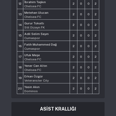
İbrahim Taşkın
12
2
0
0
2
Chelsea FC
Metehan Ulucan
13
2
0
0
2
Chelsea FC
Gurur Tokatlı
14
2
0
0
2
Stil Dizayn FK
Adil Selim Sayın
15
2
0
0
2
Cumaspor
Fatih Muhammed Dağ
16
2
0
0
2
Cumaspor
Ufuk Meşe
17
2
0
0
2
Chelsea FC
Yener Can Altın
18
2
0
0
2
Chelsea FC
Erkan Özgür
19
2
0
0
2
Veteranster City
Yasin Akın
20
2
0
0
2
Dominos
ASİST KRALLIĞI