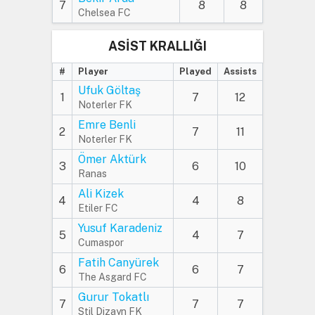
7
8
8
Chelsea FC
ASİST KRALLIĞI
#
Player
Played
Assists
Ufuk Göltaş
1
7
12
Noterler FK
Emre Benli
2
7
11
Noterler FK
Ömer Aktürk
3
6
10
Ranas
Ali Kizek
4
4
8
Etiler FC
Yusuf Karadeniz
5
4
7
Cumaspor
Fatih Canyürek
6
6
7
The Asgard FC
Gurur Tokatlı
7
7
7
Stil Dizayn FK