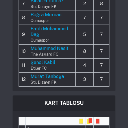
Sinan Yorulmaz
7
2
8
Stil Dizayn FK
Buğra Mercan
8
7
7
Cumaspor
Fatih Muhammed
9
Dağ
5
7
Cumaspor
Muhammed Nasif
10
8
7
The Asgard FC
Şenol Kabil
11
4
7
Etiler FC
Murat Tanboğa
12
3
7
Stil Dizayn FK
KART TABLOSU
#
Player
Pts