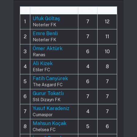
#
Player
Played
Assists
Ufuk Göltaş
1
7
12
Noterler FK
Emre Benli
2
7
11
Noterler FK
Ömer Aktürk
3
6
10
Ranas
Ali Kizek
4
4
8
Etiler FC
Fatih Canyürek
5
6
7
The Asgard FC
Gurur Tokatlı
6
7
7
Stil Dizayn FK
Yusuf Karadeniz
7
4
7
Cumaspor
Mahsun Koçak
8
5
6
Chelsea FC