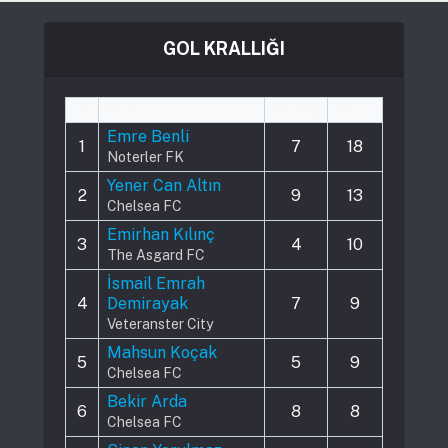
GOL KRALLIĞI
#
Player
Played
Goals
Emre Benli
1
7
18
Noterler FK
Yener Can Altın
2
9
13
Chelsea FC
Emirhan Kılınç
3
4
10
The Asgard FC
İsmail Emrah
4
Demirayak
7
9
Veteranster City
Mahsun Koçak
5
5
9
Chelsea FC
Bekir Arda
6
8
8
Chelsea FC