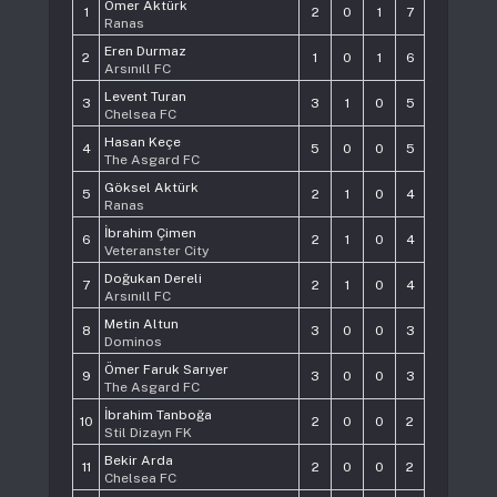
Ömer Aktürk
1
2
0
1
7
Ranas
Eren Durmaz
2
1
0
1
6
Arsınıll FC
Levent Turan
3
3
1
0
5
Chelsea FC
Hasan Keçe
4
5
0
0
5
The Asgard FC
Göksel Aktürk
5
2
1
0
4
Ranas
İbrahim Çimen
6
2
1
0
4
Veteranster City
Doğukan Dereli
7
2
1
0
4
Arsınıll FC
Metin Altun
8
3
0
0
3
Dominos
Ömer Faruk Sarıyer
9
3
0
0
3
The Asgard FC
İbrahim Tanboğa
10
2
0
0
2
Stil Dizayn FK
Bekir Arda
11
2
0
0
2
Chelsea FC