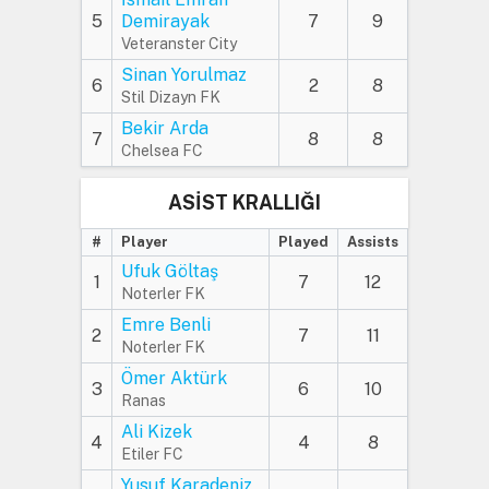
5
Demirayak
7
9
Veteranster City
Sinan Yorulmaz
6
2
8
Stil Dizayn FK
Bekir Arda
7
8
8
Chelsea FC
ASİST KRALLIĞI
#
Player
Played
Assists
Ufuk Göltaş
1
7
12
Noterler FK
Emre Benli
2
7
11
Noterler FK
Ömer Aktürk
3
6
10
Ranas
Ali Kizek
4
4
8
Etiler FC
Yusuf Karadeniz