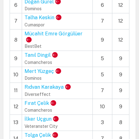
Doğan Gürel
6
6
12
Dominos
Talha Keskin
7
7
12
Cumaspor
Mücahit Emre Görgülüer
8
9
12
BestBet
Tanıl Dingil
9
5
9
Comancheros
Mert Yüzgeç
10
5
9
Dominos
Rıdvan Karakaya
11
7
9
Diverseffect
Fırat Çelik
12
10
9
Comancheros
İlker Uçgun
13
3
8
Veteranster City
Tolga Çelik
14
7
8