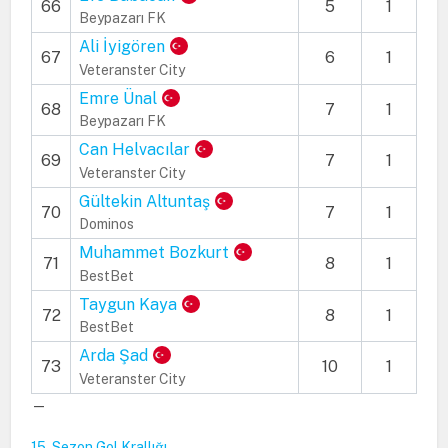
66
5
1
Beypazarı FK
Ali İyigören
67
6
1
Veteranster City
Emre Ünal
68
7
1
Beypazarı FK
Can Helvacılar
69
7
1
Veteranster City
Gültekin Altuntaş
70
7
1
Dominos
Muhammet Bozkurt
71
8
1
BestBet
Taygun Kaya
72
8
1
BestBet
Arda Şad
73
10
1
Veteranster City
—
15. Sezon Gol Krallığı