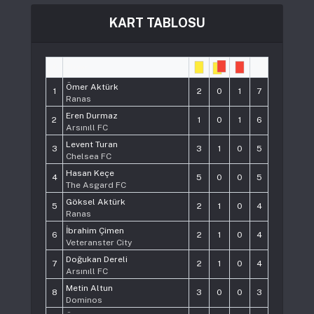
KART TABLOSU
#
Player
Pts
Ömer Aktürk
1
2
0
1
7
Ranas
Eren Durmaz
2
1
0
1
6
Arsınıll FC
Levent Turan
3
3
1
0
5
Chelsea FC
Hasan Keçe
4
5
0
0
5
The Asgard FC
Göksel Aktürk
5
2
1
0
4
Ranas
İbrahim Çimen
6
2
1
0
4
Veteranster City
Doğukan Dereli
7
2
1
0
4
Arsınıll FC
Metin Altun
8
3
0
0
3
Dominos