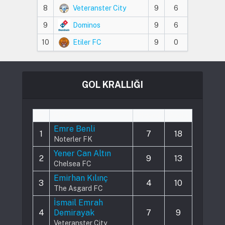
8
Veteranster City
9
6
9
Dominos
9
6
10
Etiler FC
9
0
GOL KRALLIĞI
#
Player
Played
Goals
Emre Benli
1
7
18
Noterler FK
Yener Can Altın
2
9
13
Chelsea FC
Emirhan Kılınç
3
4
10
The Asgard FC
İsmail Emrah
4
Demirayak
7
9
Veteranster City