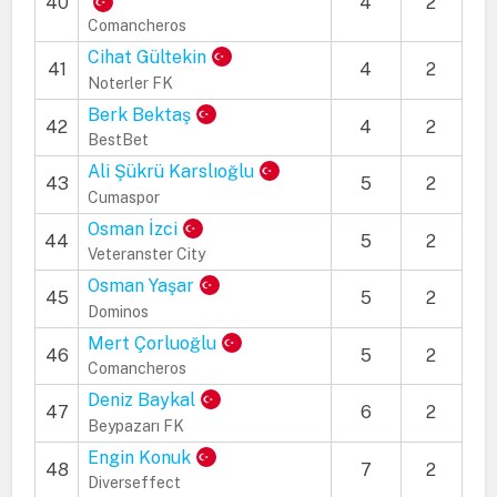
40
4
2
Comancheros
Cihat Gültekin
41
4
2
Noterler FK
Berk Bektaş
42
4
2
BestBet
Ali Şükrü Karslıoğlu
43
5
2
Cumaspor
Osman İzci
44
5
2
Veteranster City
Osman Yaşar
45
5
2
Dominos
Mert Çorluoğlu
46
5
2
Comancheros
Deniz Baykal
47
6
2
Beypazarı FK
Engin Konuk
48
7
2
Diverseffect