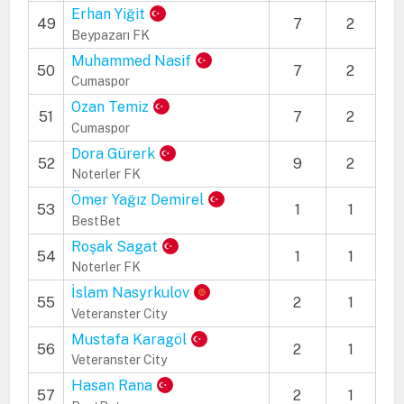
Erhan Yiğit
49
7
2
Beypazarı FK
Muhammed Nasif
50
7
2
Cumaspor
Ozan Temiz
51
7
2
Cumaspor
Dora Gürerk
52
9
2
Noterler FK
Ömer Yağız Demirel
53
1
1
BestBet
Roşak Sagat
54
1
1
Noterler FK
İslam Nasyrkulov
55
2
1
Veteranster City
Mustafa Karagöl
56
2
1
Veteranster City
Hasan Rana
57
2
1