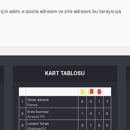
için adım, e-posta adresim ve site adresim bu tarayıcıya
KART TABLOSU
#
Player
Pts
Ömer Aktürk
1
2
0
1
7
Ranas
Eren Durmaz
2
1
0
1
6
Arsınıll FC
Levent Turan
3
3
1
0
5
Chelsea FC