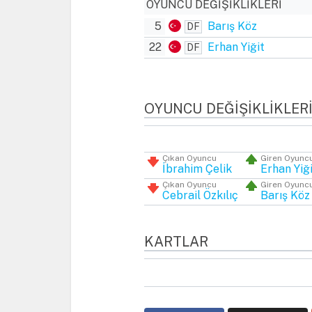
OYUNCU DEĞIŞIKLIKLERI
5
Barış Köz
DF
22
Erhan Yiğit
DF
OYUNCU DEĞIŞIKLIKLER
Çıkan Oyuncu
Giren Oyunc
İbrahim Çelik
Erhan Yiğ
Çıkan Oyuncu
Giren Oyunc
Cebrail Özkılıç
Barış Köz
KARTLAR