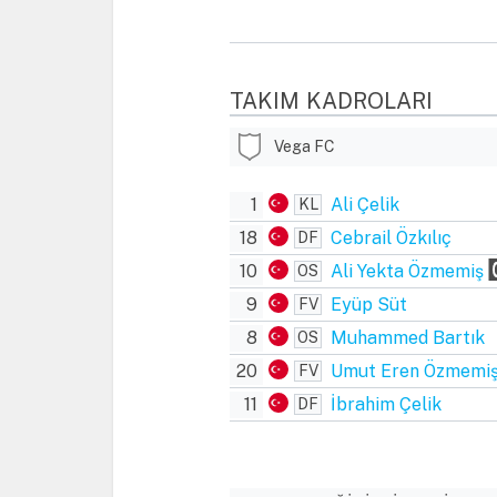
TAKIM KADROLARI
Vega FC
1
Ali Çelik
KL
18
Cebrail Özkılıç
DF
10
Ali Yekta Özmemiş
OS
9
Eyüp Süt
FV
8
Muhammed Bartık
OS
20
Umut Eren Özmemi
FV
11
İbrahim Çelik
DF