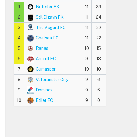
1
Noterler FK
11
29
2
Stil Dizayn FK
11
24
3
The Asgard FC
11
22
4
Chelsea FC
11
22
5
Ranas
10
15
6
Arsınıll FC
9
13
7
Cumaspor
10
10
8
Veteranster City
9
6
9
Dominos
9
6
10
Etiler FC
9
0