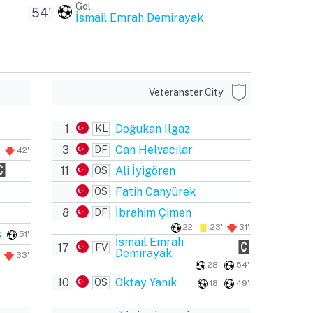
Gol
54'
İsmail Emrah Demirayak
Veteranster City
1
Doğukan Ilgaz
KL
3
Can Helvacılar
DF
42'
11
Ali İyigören
OS
Fatih Canyürek
OS
8
İbrahim Çimen
DF
22'
23'
31'
ş
51'
İsmail Emrah
17
FV
Demirayak
33'
28'
54'
10
Oktay Yanık
OS
18'
49'