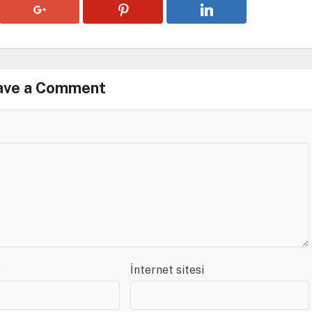
ave a Comment
*
İnternet sitesi