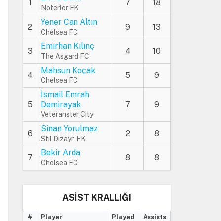
1
7
18
Noterler FK
Yener Can Altın
2
9
13
Chelsea FC
Emirhan Kılınç
3
4
10
The Asgard FC
Mahsun Koçak
4
5
9
Chelsea FC
İsmail Emrah
5
Demirayak
7
9
Veteranster City
Sinan Yorulmaz
6
2
8
Stil Dizayn FK
Bekir Arda
7
8
8
Chelsea FC
ASİST KRALLIĞI
#
Player
Played
Assists