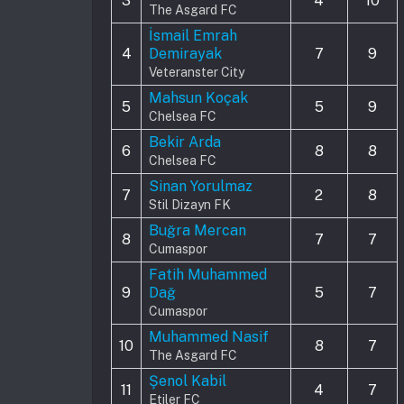
3
4
10
The Asgard FC
İsmail Emrah
4
Demirayak
7
9
Veteranster City
Mahsun Koçak
5
5
9
Chelsea FC
Bekir Arda
6
8
8
Chelsea FC
Sinan Yorulmaz
7
2
8
Stil Dizayn FK
Buğra Mercan
8
7
7
Cumaspor
Fatih Muhammed
9
Dağ
5
7
Cumaspor
Muhammed Nasif
10
8
7
The Asgard FC
Şenol Kabil
11
4
7
Etiler FC