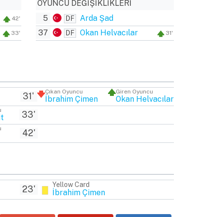
OYUNCU DEĞIŞIKLIKLERI
5
Arda Şad
DF
42'
37
Okan Helvacılar
DF
33'
31'
I
Çıkan Oyuncu
Giren Oyuncu
31'
İbrahim Çimen
Okan Helvacılar
u
33'
it
u
42'
Yellow Card
23'
İbrahim Çimen