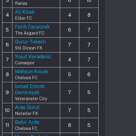
3
6
10
Ranas
Ali Kizek
4
4
8
Etiler FC
Fatih Canyürek
5
6
7
The Asgard FC
Gurur Tokatlı
6
7
7
Stil Dizayn FK
Yusuf Karadeniz
7
4
7
Cumaspor
Mahsun Koçak
8
5
6
Chelsea FC
İsmail Emrah
9
Demirayak
7
5
Veteranster City
Aras Gürol
10
7
5
Noterler FK
Bekir Arda
11
8
5
Chelsea FC