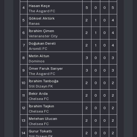
Hasan Keçe
4
5
0
0
5
The Asgard FC
Göksel Aktürk
5
2
1
0
4
Ranas
İbrahim Çimen
6
2
1
0
4
Veteranster City
Doğukan Dereli
7
2
1
0
4
Arsınıll FC
Metin Altun
8
3
0
0
3
Dominos
Ömer Faruk Sarıyer
9
3
0
0
3
The Asgard FC
İbrahim Tanboğa
10
2
0
0
2
Stil Dizayn FK
Bekir Arda
11
2
0
0
2
Chelsea FC
İbrahim Taşkın
12
2
0
0
2
Chelsea FC
Metehan Ulucan
13
2
0
0
2
Chelsea FC
Gurur Tokatlı
14
2
0
0
2
Stil Dizayn FK