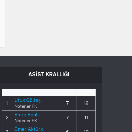
ASİST KRALLIĞI
#
Player
Played
Assists
Ufuk Göltaş
1
7
12
Noterler FK
Emre Benli
2
7
11
Noterler FK
Ömer Aktürk