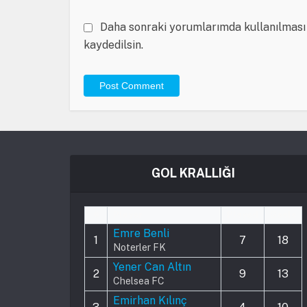
Daha sonraki yorumlarımda kullanılması 
kaydedilsin.
GOL KRALLIĞI
#
Player
Played
Goals
Emre Benli
1
7
18
Noterler FK
Yener Can Altın
2
9
13
Chelsea FC
Emirhan Kılınç