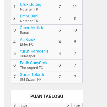
Ufuk Göltaş
1
7
12
Noterler FK
Emre Benli
2
7
11
Noterler FK
Ömer Aktürk
3
6
10
Ranas
Ali Kizek
4
4
8
Etiler FC
Yusuf Karadeniz
5
4
7
Cumaspor
Fatih Canyürek
6
6
7
The Asgard FC
Gurur Tokatlı
7
7
7
Stil Dizayn FK
PUAN TABLOSU
#
Club
O
Puan