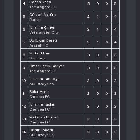
Hasan Keçe
4
5
0
0
5
The Asgard FC
Göksel Aktürk
5
2
1
0
4
Ranas
İbrahim Çimen
6
2
1
0
4
Veteranster City
Doğukan Dereli
7
2
1
0
4
Arsınıll FC
Metin Altun
8
3
0
0
3
Dominos
Ömer Faruk Sarıyer
9
3
0
0
3
The Asgard FC
İbrahim Tanboğa
10
2
0
0
2
Stil Dizayn FK
Bekir Arda
11
2
0
0
2
Chelsea FC
İbrahim Taşkın
12
2
0
0
2
Chelsea FC
Metehan Ulucan
13
2
0
0
2
Chelsea FC
Gurur Tokatlı
14
2
0
0
2
Stil Dizayn FK