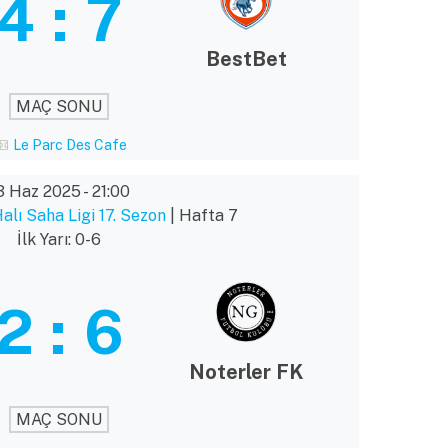
4
:
7
BestBet
MAÇ SONU
Le Parc Des Cafe
3 Haz 2025
-
21:00
lı Saha Ligi 17. Sezon
| Hafta 7
İlk Yarı: 0-6
2
:
6
Noterler FK
MAÇ SONU