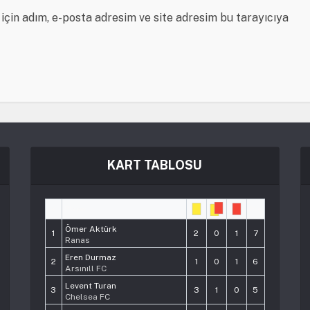
için adım, e-posta adresim ve site adresim bu tarayıcıya
KART TABLOSU
#
Player
Pts
Ömer Aktürk
1
2
0
1
7
Ranas
Eren Durmaz
2
1
0
1
6
Arsınıll FC
Levent Turan
3
3
1
0
5
Chelsea FC