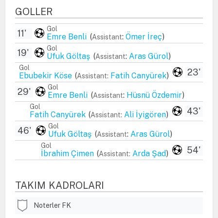
GOLLER
Gol
11'
Emre Benli
(
:
Ömer İreç
)
Assistant
Gol
19'
Ufuk Göltaş
(
:
Aras Gürol
)
Assistant
Gol
23'
Ebubekir Köse
(
Fatih Canyürek
)
Assistant:
Gol
29'
Emre Benli
(
:
Hüsnü Özdemir
)
Assistant
Gol
43'
Fatih Canyürek
(
Ali İyigören
)
Assistant:
Gol
46'
Ufuk Göltaş
(
:
Aras Gürol
)
Assistant
Gol
54'
İbrahim Çimen
(
Arda Şad
)
Assistant:
TAKIM KADROLARI
Noterler FK