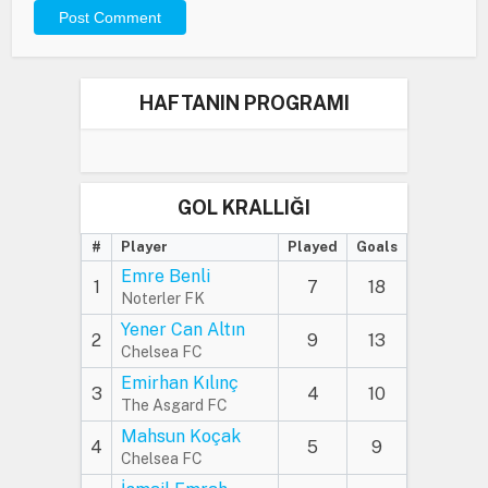
HAFTANIN PROGRAMI
GOL KRALLIĞI
#
Player
Played
Goals
Emre Benli
1
7
18
Noterler FK
Yener Can Altın
2
9
13
Chelsea FC
Emirhan Kılınç
3
4
10
The Asgard FC
Mahsun Koçak
4
5
9
Chelsea FC