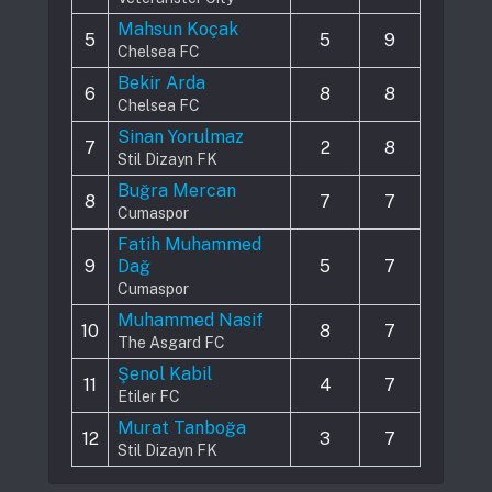
Mahsun Koçak
5
5
9
Chelsea FC
Bekir Arda
6
8
8
Chelsea FC
Sinan Yorulmaz
7
2
8
Stil Dizayn FK
Buğra Mercan
8
7
7
Cumaspor
Fatih Muhammed
9
Dağ
5
7
Cumaspor
Muhammed Nasif
10
8
7
The Asgard FC
Şenol Kabil
11
4
7
Etiler FC
Murat Tanboğa
12
3
7
Stil Dizayn FK