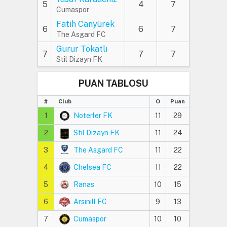
5
4
7
Cumaspor
Fatih Canyürek
6
6
7
The Asgard FC
Gurur Tokatlı
7
7
7
Stil Dizayn FK
PUAN TABLOSU
#
Club
O
Puan
1
Noterler FK
11
29
2
Stil Dizayn FK
11
24
3
The Asgard FC
11
22
4
Chelsea FC
11
22
5
Ranas
10
15
6
Arsınıll FC
9
13
7
Cumaspor
10
10