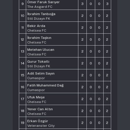
Ömer Faruk Sarıyer
9
3
0
0
3
The Asgard FC
İbrahim Tanboğa
10
2
0
0
2
Stil Dizayn FK
Bekir Arda
11
2
0
0
2
Chelsea FC
İbrahim Taşkın
12
2
0
0
2
Chelsea FC
Metehan Ulucan
13
2
0
0
2
Chelsea FC
Gurur Tokatlı
14
2
0
0
2
Stil Dizayn FK
Adil Selim Sayın
15
2
0
0
2
Cumaspor
Fatih Muhammed Dağ
16
2
0
0
2
Cumaspor
Ufuk Meşe
17
2
0
0
2
Chelsea FC
Yener Can Altın
18
2
0
0
2
Chelsea FC
Erkan Özgür
19
2
0
0
2
Veteranster City