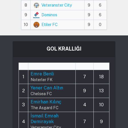
8
Veteranster City
9
6
9
Dominos
9
6
10
Etiler FC
9
0
GOL KRALLIĞI
#
Player
Played
Goals
Emre Benli
1
7
18
Noterler FK
Yener Can Altın
2
9
13
Chelsea FC
Emirhan Kılınç
3
4
10
The Asgard FC
İsmail Emrah
4
Demirayak
7
9
Veteranster City