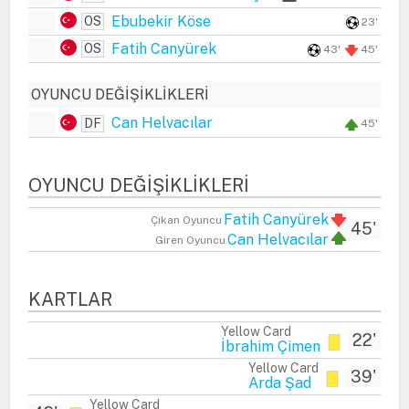
Ebubekir Köse
OS
23'
Fatih Canyürek
OS
43'
45'
OYUNCU DEĞIŞIKLIKLERI
Can Helvacılar
DF
45'
OYUNCU DEĞIŞIKLIKLERI
Fatih Canyürek
Çıkan Oyuncu
45'
Can Helvacılar
Giren Oyuncu
KARTLAR
Yellow Card
22'
İbrahim Çimen
Yellow Card
39'
Arda Şad
Yellow Card