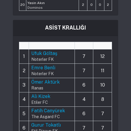
Yasin Akın
20
2
0
0
2
Dominos
ASİST KRALLIĞI
#
Player
Played
Assists
Ufuk Göltaş
1
7
12
Noterler FK
Emre Benli
2
7
11
Noterler FK
Ömer Aktürk
3
6
10
Ranas
Ali Kizek
4
4
8
Etiler FC
Fatih Canyürek
5
6
7
The Asgard FC
Gurur Tokatlı
6
7
7