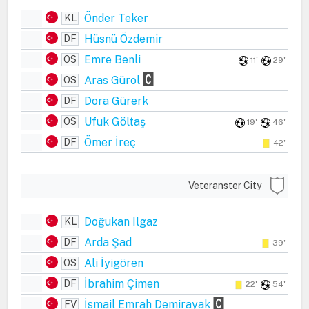
Önder Teker
KL
Hüsnü Özdemir
DF
Emre Benli
OS
11'
29'
Aras Gürol
OS
Dora Gürerk
DF
Ufuk Göltaş
OS
19'
46'
Ömer İreç
DF
42'
Veteranster City
Doğukan Ilgaz
KL
Arda Şad
DF
39'
Ali İyigören
OS
İbrahim Çimen
DF
22'
54'
İsmail Emrah Demirayak
FV