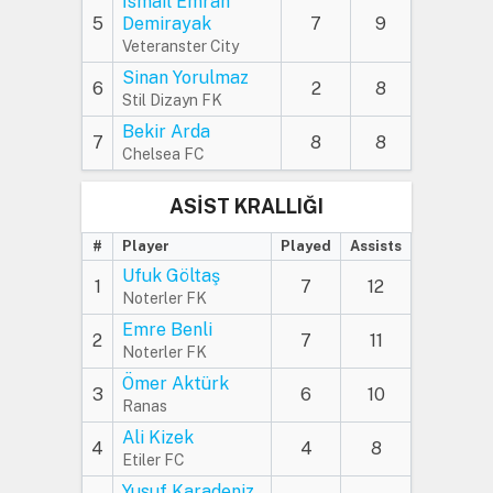
İsmail Emrah
5
Demirayak
7
9
Veteranster City
Sinan Yorulmaz
6
2
8
Stil Dizayn FK
Bekir Arda
7
8
8
Chelsea FC
ASİST KRALLIĞI
#
Player
Played
Assists
Ufuk Göltaş
1
7
12
Noterler FK
Emre Benli
2
7
11
Noterler FK
Ömer Aktürk
3
6
10
Ranas
Ali Kizek
4
4
8
Etiler FC
Yusuf Karadeniz