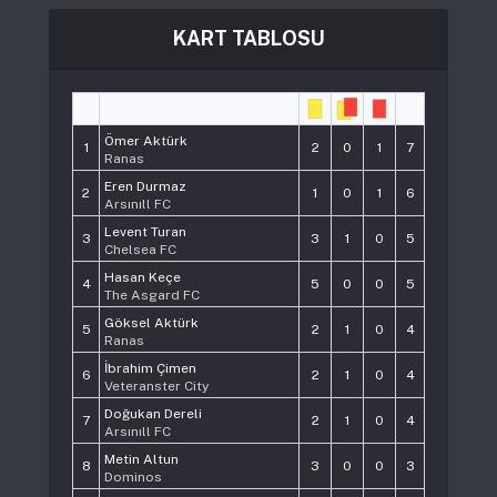
KART TABLOSU
#
Player
Pts
Ömer Aktürk
1
2
0
1
7
Ranas
Eren Durmaz
2
1
0
1
6
Arsınıll FC
Levent Turan
3
3
1
0
5
Chelsea FC
Hasan Keçe
4
5
0
0
5
The Asgard FC
Göksel Aktürk
5
2
1
0
4
Ranas
İbrahim Çimen
6
2
1
0
4
Veteranster City
Doğukan Dereli
7
2
1
0
4
Arsınıll FC
Metin Altun
8
3
0
0
3
Dominos