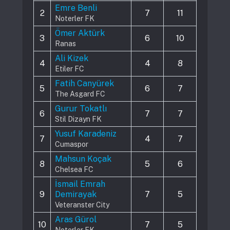
Emre Benli
2
7
11
Noterler FK
Ömer Aktürk
3
6
10
Ranas
Ali Kizek
4
4
8
Etiler FC
Fatih Canyürek
5
6
7
The Asgard FC
Gurur Tokatlı
6
7
7
Stil Dizayn FK
Yusuf Karadeniz
7
4
7
Cumaspor
Mahsun Koçak
8
5
6
Chelsea FC
İsmail Emrah
9
Demirayak
7
5
Veteranster City
Aras Gürol
10
7
5