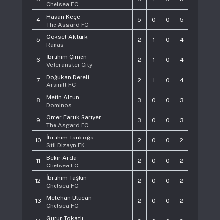
Chelsea FC
Hasan Keçe
4
5
0
0
5
The Asgard FC
Göksel Aktürk
5
2
1
0
4
Ranas
İbrahim Çimen
6
2
1
0
4
Veteranster City
Doğukan Dereli
7
2
1
0
4
Arsınıll FC
Metin Altun
8
3
0
0
3
Dominos
Ömer Faruk Sarıyer
9
3
0
0
3
The Asgard FC
İbrahim Tanboğa
10
2
0
0
2
Stil Dizayn FK
Bekir Arda
11
2
0
0
2
Chelsea FC
İbrahim Taşkın
12
2
0
0
2
Chelsea FC
Metehan Ulucan
13
2
0
0
2
Chelsea FC
Gurur Tokatlı