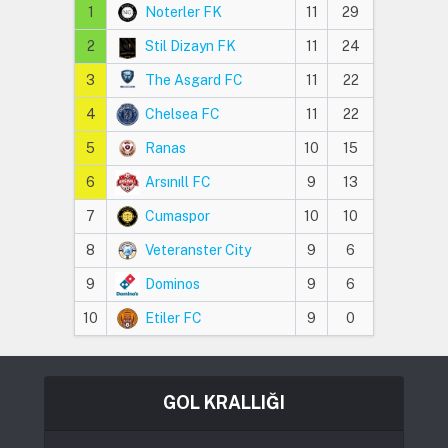
1
Noterler FK
11
29
2
Stil Dizayn FK
11
24
3
The Asgard FC
11
22
4
Chelsea FC
11
22
5
Ranas
10
15
6
Arsınıll FC
9
13
7
Cumaspor
10
10
8
Veteranster City
9
6
9
Dominos
9
6
10
Etiler FC
9
0
GOL KRALLIĞI