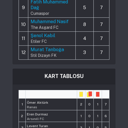
Fatih Muhammed
9
Dağ
5
7
Cumaspor
Muhammed Nasif
10
8
7
The Asgard FC
Şenol Kabil
11
4
7
Etiler FC
Murat Tanboğa
12
3
7
Stil Dizayn FK
KART TABLOSU
#
Player
Pts
Ömer Aktürk
1
2
0
1
7
Ranas
Eren Durmaz
2
1
0
1
6
Arsınıll FC
Levent Turan
3
3
1
0
5