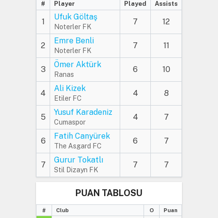
#
Player
Played
Assists
Ufuk Göltaş
1
7
12
Noterler FK
Emre Benli
2
7
11
Noterler FK
Ömer Aktürk
3
6
10
Ranas
Ali Kizek
4
4
8
Etiler FC
Yusuf Karadeniz
5
4
7
Cumaspor
Fatih Canyürek
6
6
7
The Asgard FC
Gurur Tokatlı
7
7
7
Stil Dizayn FK
PUAN TABLOSU
#
Club
O
Puan