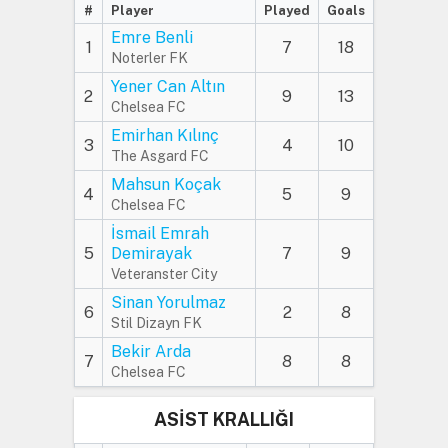
#
Player
Played
Goals
Emre Benli
1
7
18
Noterler FK
Yener Can Altın
2
9
13
Chelsea FC
Emirhan Kılınç
3
4
10
The Asgard FC
Mahsun Koçak
4
5
9
Chelsea FC
İsmail Emrah
5
Demirayak
7
9
Veteranster City
Sinan Yorulmaz
6
2
8
Stil Dizayn FK
Bekir Arda
7
8
8
Chelsea FC
ASİST KRALLIĞI