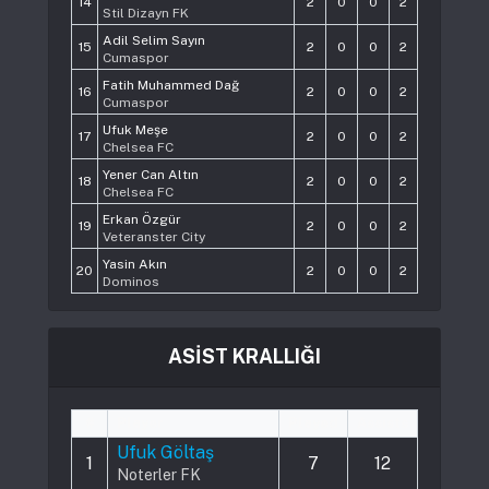
14
2
0
0
2
Stil Dizayn FK
Adil Selim Sayın
15
2
0
0
2
Cumaspor
Fatih Muhammed Dağ
16
2
0
0
2
Cumaspor
Ufuk Meşe
17
2
0
0
2
Chelsea FC
Yener Can Altın
18
2
0
0
2
Chelsea FC
Erkan Özgür
19
2
0
0
2
Veteranster City
Yasin Akın
20
2
0
0
2
Dominos
ASİST KRALLIĞI
#
Player
Played
Assists
Ufuk Göltaş
1
7
12
Noterler FK