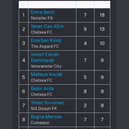
#
Player
Played
Goals
Emre Benli
1
7
18
Noterler FK
Yener Can Altın
2
9
13
Chelsea FC
Emirhan Kılınç
3
4
10
The Asgard FC
İsmail Emrah
4
Demirayak
7
9
Veteranster City
Mahsun Koçak
5
5
9
Chelsea FC
Bekir Arda
6
8
8
Chelsea FC
Sinan Yorulmaz
7
2
8
Stil Dizayn FK
Buğra Mercan
8
7
7
Cumaspor