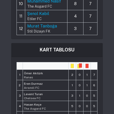
Muhammed Nasif
10
8
7
The Asgard FC
Şenol Kabil
11
4
7
Etiler FC
Murat Tanboğa
12
3
7
Stil Dizayn FK
KART TABLOSU
#
Player
Pts
Ömer Aktürk
1
2
0
1
7
Ranas
Eren Durmaz
2
1
0
1
6
Arsınıll FC
Levent Turan
3
3
1
0
5
Chelsea FC
Hasan Keçe
4
5
0
0
5
The Asgard FC