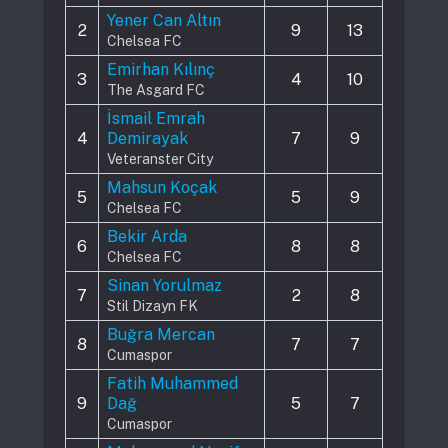
Yener Can Altın
2
9
13
Chelsea FC
Emirhan Kılınç
3
4
10
The Asgard FC
İsmail Emrah
4
Demirayak
7
9
Veteranster City
Mahsun Koçak
5
5
9
Chelsea FC
Bekir Arda
6
8
8
Chelsea FC
Sinan Yorulmaz
7
2
8
Stil Dizayn FK
Buğra Mercan
8
7
7
Cumaspor
Fatih Muhammed
9
Dağ
5
7
Cumaspor