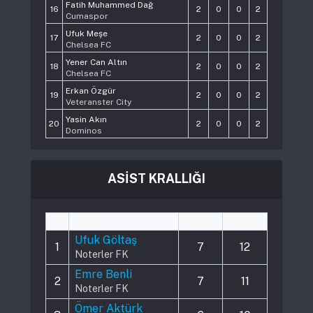
Fatih Muhammed Dağ
16
2
0
0
2
Cumaspor
Ufuk Meşe
17
2
0
0
2
Chelsea FC
Yener Can Altın
18
2
0
0
2
Chelsea FC
Erkan Özgür
19
2
0
0
2
Veteranster City
Yasin Akın
20
2
0
0
2
Dominos
ASİST KRALLIĞI
#
Player
Played
Assists
Ufuk Göltaş
1
7
12
Noterler FK
Emre Benli
2
7
11
Noterler FK
Ömer Aktürk