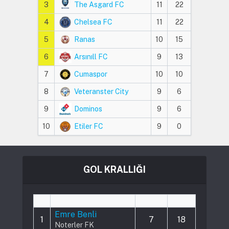
3
The Asgard FC
11
22
4
Chelsea FC
11
22
5
Ranas
10
15
6
Arsınıll FC
9
13
7
Cumaspor
10
10
8
Veteranster City
9
6
9
Dominos
9
6
10
Etiler FC
9
0
GOL KRALLIĞI
#
Player
Played
Goals
Emre Benli
1
7
18
Noterler FK