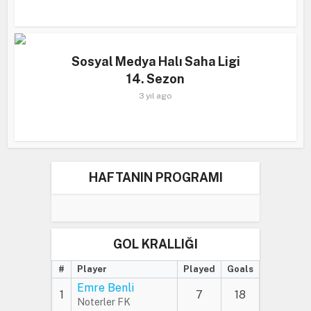
Sosyal Medya Halı Saha Ligi
14. Sezon
3 yıl ago
HAFTANIN PROGRAMI
GOL KRALLIĞI
#
Player
Played
Goals
Emre Benli
1
7
18
Noterler FK