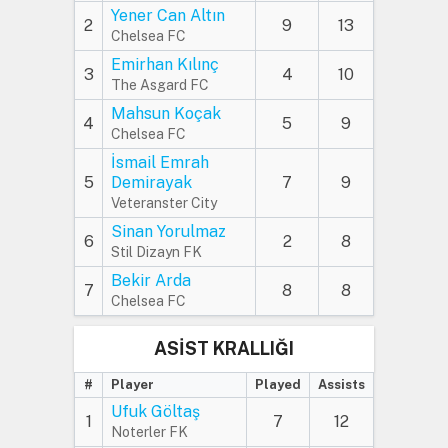
Yener Can Altın
2
9
13
Chelsea FC
Emirhan Kılınç
3
4
10
The Asgard FC
Mahsun Koçak
4
5
9
Chelsea FC
İsmail Emrah
5
Demirayak
7
9
Veteranster City
Sinan Yorulmaz
6
2
8
Stil Dizayn FK
Bekir Arda
7
8
8
Chelsea FC
ASİST KRALLIĞI
#
Player
Played
Assists
Ufuk Göltaş
1
7
12
Noterler FK