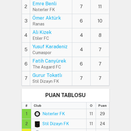
Emre Benli
2
7
11
Noterler FK
Ömer Aktürk
3
6
10
Ranas
Ali Kizek
4
4
8
Etiler FC
Yusuf Karadeniz
5
4
7
Cumaspor
Fatih Canyürek
6
6
7
The Asgard FC
Gurur Tokatlı
7
7
7
Stil Dizayn FK
PUAN TABLOSU
#
Club
O
Puan
1
Noterler FK
11
29
2
Stil Dizayn FK
11
24