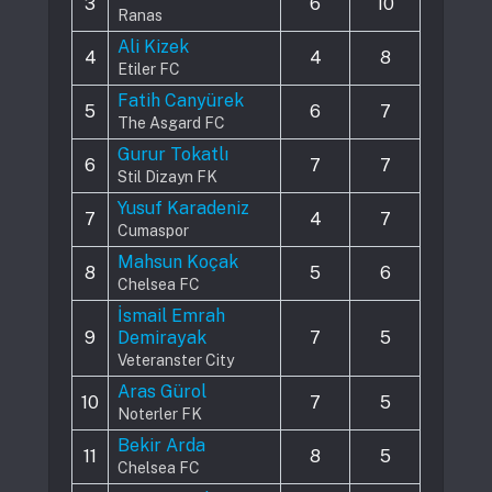
3
6
10
Ranas
Ali Kizek
4
4
8
Etiler FC
Fatih Canyürek
5
6
7
The Asgard FC
Gurur Tokatlı
6
7
7
Stil Dizayn FK
Yusuf Karadeniz
7
4
7
Cumaspor
Mahsun Koçak
8
5
6
Chelsea FC
İsmail Emrah
9
Demirayak
7
5
Veteranster City
Aras Gürol
10
7
5
Noterler FK
Bekir Arda
11
8
5
Chelsea FC