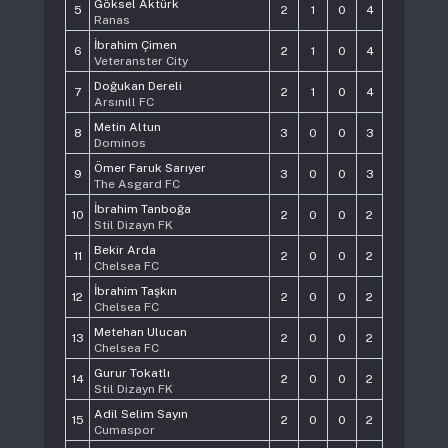
Göksel Aktürk
5
2
1
0
4
Ranas
İbrahim Çimen
6
2
1
0
4
Veteranster City
Doğukan Dereli
7
2
1
0
4
Arsınıll FC
Metin Altun
8
3
0
0
3
Dominos
Ömer Faruk Sarıyer
9
3
0
0
3
The Asgard FC
İbrahim Tanboğa
10
2
0
0
2
Stil Dizayn FK
Bekir Arda
11
2
0
0
2
Chelsea FC
İbrahim Taşkın
12
2
0
0
2
Chelsea FC
Metehan Ulucan
13
2
0
0
2
Chelsea FC
Gurur Tokatlı
14
2
0
0
2
Stil Dizayn FK
Adil Selim Sayın
15
2
0
0
2
Cumaspor